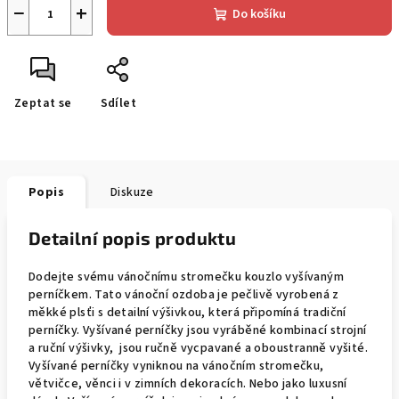
−
+
Do košíku
Zeptat se
Sdílet
Popis
Diskuze
Detailní popis produktu
Dodejte svému vánočnímu stromečku kouzlo vyšívaným
perníčkem. Tato vánoční ozdoba je pečlivě vyrobená z
měkké plsťi s detailní výšivkou, která připomíná tradiční
perníčky. Vyšívané perníčky jsou vyráběné kombinací strojní
a ruční výšivky, jsou ručně vycpavané a oboustranně vyšité.
Vyšívané perníčky vyniknou na vánočním stromečku,
větvičce, věnci i v zimních dekoracích. Nebo jako luxusní