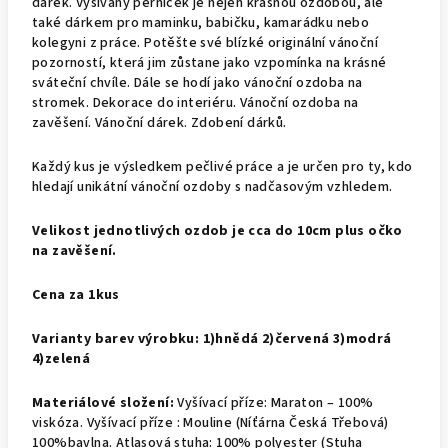
dárek. Vyšívaný perníček je nejen krásnou ozdobou, ale
také dárkem pro maminku, babičku, kamarádku nebo
kolegyni z práce. Potěšte své blízké originální vánoční
pozorností, která jim zůstane jako vzpomínka na krásné
sváteční chvíle. Dále se hodí jako vánoční ozdoba na
stromek. Dekorace do interiéru. Vánoční ozdoba na
zavěšení. Vánoční dárek. Zdobení dárků.
Každý kus je výsledkem pečlivé práce a je určen pro ty, kdo
hledají unikátní vánoční ozdoby s nadčasovým vzhledem.
Velikost jednotlivých ozdob je cca do 10cm plus očko
na zavěšení.
Cena za 1kus
Varianty barev výrobku: 1)hnědá 2)červená 3)modrá
4)zelená
Materiálové složení:
Vyšívací příze: Maraton – 100%
viskóza. Vyšívací příze : Mouline (Níťárna Česká Třebová)
100%bavlna. Atlasová stuha: 100% polyester (Stuha