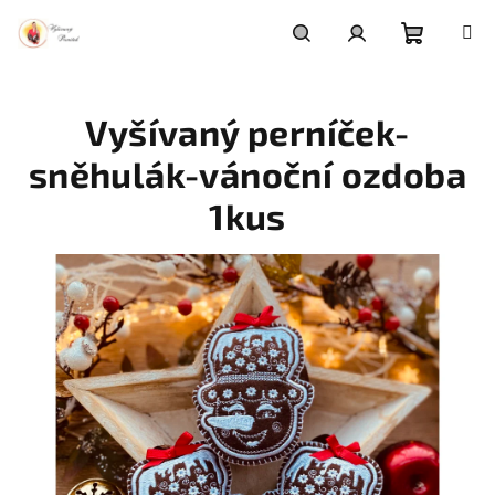
Přejít
na
obsah
Nákupní
Hledat
Přihlášení
Vyšívaný perníček-
košík
sněhulák-vánoční ozdoba
1kus