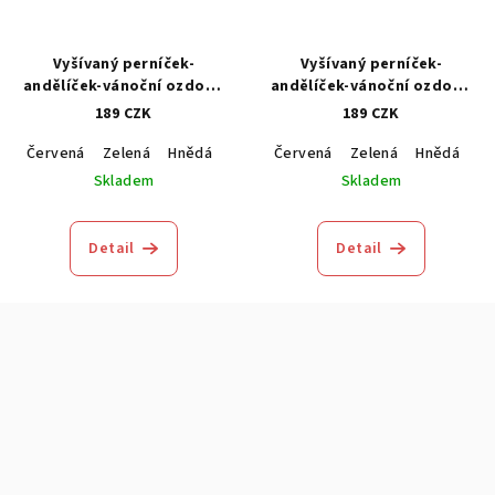
Vyšívaný perníček-
Vyšívaný perníček-
andělíček-vánoční ozdoba
andělíček-vánoční ozdoba
1kus
1kus
189 CZK
189 CZK
Červená
Zelená
Hnědá
Modrá
Červená
Zelená
Hnědá
M
Skladem
Skladem
Detail
Detail
Z
á
p
a
t
í