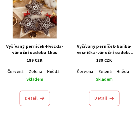
Vyšívaný perníček-Hvězda-
Vyšívaný perníček-baňka-
vánoční ozdoba 1kus
vesnička-vánoční ozdoba
1kus
189 CZK
189 CZK
Červená
Zelená
Hnědá
Modrá
Červená
Zelená
Hnědá
M
Skladem
Skladem
Detail
Detail