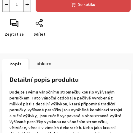
−
+
Do košíku
Zeptat se
Sdílet
Popis
Diskuze
Detailní popis produktu
Dodejte svému vánočnímu stromečku kouzlo vyšívaným
perníčkem. Tato vánoční ozdoba je pečlivě vyrobená z
měkké plsťi s detailní výšivkou, která připomíná tradiční
perníčky. Vyšívané perníčky jsou vyráběné kombinací strojní
a ruční výšivky, jsou ručně vycpavané a oboustranně vyšité.
Vyšívané perníčky vyniknou na vánočním stromečku,
větvičce, věnci i v zimních dekoracích. Nebo jako luxusní