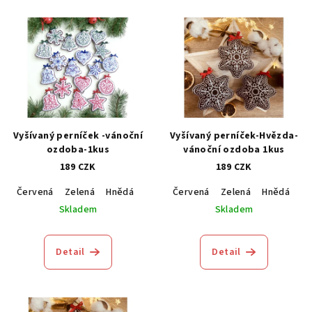
Vyšívaný perníček -vánoční
Vyšívaný perníček-Hvězda-
ozdoba-1kus
vánoční ozdoba 1kus
189 CZK
189 CZK
Červená
Zelená
Hnědá
Modrá
Červená
Zelená
Hnědá
M
Skladem
Skladem
Detail
Detail