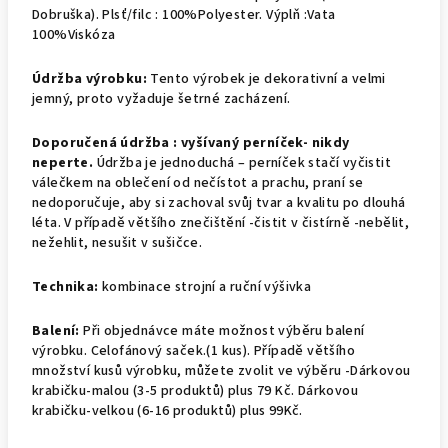
Dobruška). Plsť/filc : 100%Polyester. Výplň :Vata
100%Viskóza
Údržba výrobku:
Tento výrobek je dekorativní a velmi
jemný, proto vyžaduje šetrné zacházení.
Doporučená údržba : v
yšívaný perníček- nikdy
neperte.
Údržba je jednoduchá – perníček stačí vyčistit
válečkem na oblečení od nečístot a prachu, praní se
nedoporučuje, aby si zachoval svůj tvar a kvalitu po dlouhá
léta. V případě většího znečištění -čistit v čistírně -nebělit,
nežehlit, nesušit v sušičce.
Technika:
kombinace strojní a ruční výšivka
Balení:
Při objednávce máte možnost výběru balení
výrobku.
Celofánový saček.(1 kus).
Případě většího
množství kusů výrobku, můžete zvolit ve výběru -Dárkovou
krabičku-malou (3-5 produktů) plus 79 Kč. Dárkovou
krabičku-velkou (6-16 produktů) plus 99Kč.