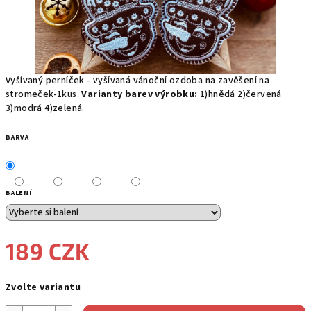
Vyšívaný perníček - vyšívaná vánoční ozdoba na zavěšení na
stromeček-1kus.
Varianty barev výrobku:
1)hnědá 2)červená
3)modrá 4)zelená.
BARVA
BALENÍ
189 CZK
Měrná
Zvolte variantu
cena: