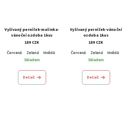
Vyšívaný perníček-mašinka-
Vyšívaný perníček-vánoční
vánoční ozdoba 1kus
ozdoba 1kus
189 CZK
189 CZK
Červená
Zelená
Hnědá
Modrá
Červená
Zelená
Hnědá
M
Skladem
Skladem
Detail
Detail