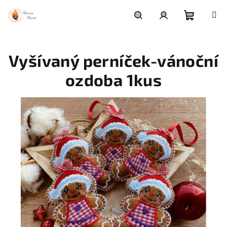
Přejít
na
obsah
Nákupní
Hledat
Přihlášení
Vyšívaný perníček-vánoční
košík
ozdoba 1kus