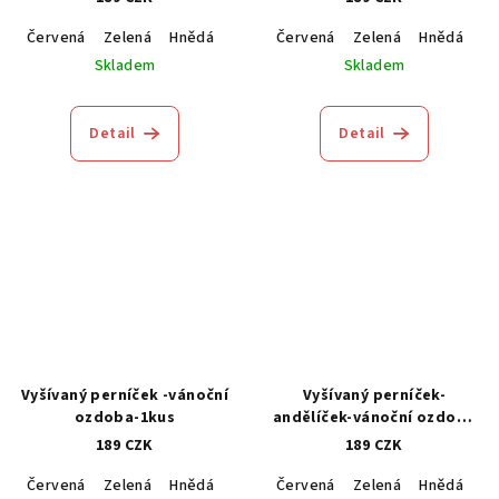
Červená
Zelená
Hnědá
Modrá
Červená
Zelená
Hnědá
M
Skladem
Skladem
Detail
Detail
Vyšívaný perníček -vánoční
Vyšívaný perníček-
ozdoba-1kus
andělíček-vánoční ozdoba
1kus
189 CZK
189 CZK
Červená
Zelená
Hnědá
Modrá
Červená
Zelená
Hnědá
M