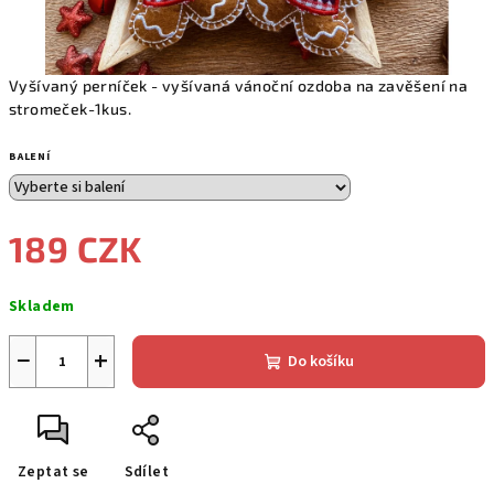
Vyšívaný perníček - vyšívaná vánoční ozdoba na zavěšení na
stromeček-1kus.
BALENÍ
189 CZK
Měrná
Skladem
cena:
−
+
Do košíku
Zeptat se
Sdílet