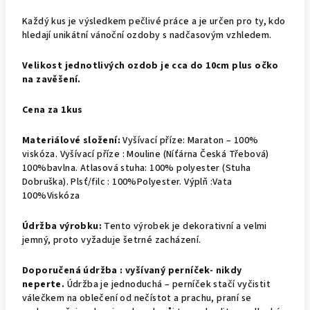
Každý kus je výsledkem pečlivé práce a je určen pro ty, kdo
hledají unikátní vánoční ozdoby s nadčasovým vzhledem.
Velikost jednotlivých ozdob je cca do 10cm plus očko
na zavěšení.
Cena za 1kus
Materiálové složení:
Vyšívací příze: Maraton – 100%
viskóza. Vyšívací příze : Mouline (Níťárna Česká Třebová)
100%bavlna. Atlasová stuha: 100% polyester (Stuha
Dobruška). Plsť/filc : 100%Polyester. Výplň :Vata
100%Viskóza
Údržba výrobku:
Tento výrobek je dekorativní a velmi
jemný, proto vyžaduje šetrné zacházení.
Doporučená údržba : v
yšívaný perníček- nikdy
neperte.
Údržba je jednoduchá – perníček stačí vyčistit
válečkem na oblečení od nečístot a prachu, praní se