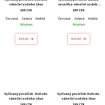
vánoční ozdoba 1kus
vesnička-vánoční ozdoba
1kus
189 CZK
189 CZK
Červená
Zelená
Hnědá
Modrá
Červená
Zelená
Hnědá
M
Skladem
Skladem
Detail
Detail
Vyšívaný perníček -Hvězda-
Vyšívaný perníček-Hvězda-
vánoční ozdoba-1kus
vánoční ozdoba 1kus
189 CZK
189 CZK