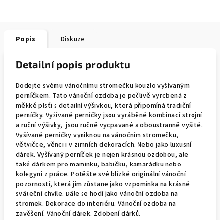
Popis
Diskuze
Detailní popis produktu
Dodejte svému vánočnímu stromečku kouzlo vyšívaným
perníčkem. Tato vánoční ozdoba je pečlivě vyrobená z
měkké plsťi s detailní výšivkou, která připomíná tradiční
perníčky. Vyšívané perníčky jsou vyráběné kombinací strojní
a ruční výšivky, jsou ručně vycpavané a oboustranně vyšité.
Vyšívané perníčky vyniknou na vánočním stromečku,
větvičce, věnci i v zimních dekoracích. Nebo jako luxusní
dárek. Vyšívaný perníček je nejen krásnou ozdobou, ale
také dárkem pro maminku, babičku, kamarádku nebo
kolegyni z práce. Potěšte své blízké originální vánoční
pozorností, která jim zůstane jako vzpomínka na krásné
sváteční chvíle. Dále se hodí jako vánoční ozdoba na
stromek. Dekorace do interiéru. Vánoční ozdoba na
zavěšení. Vánoční dárek. Zdobení dárků.