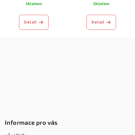
Skladem
Skladem
Detail
Detail
Z
á
p
a
t
í
Informace pro vás