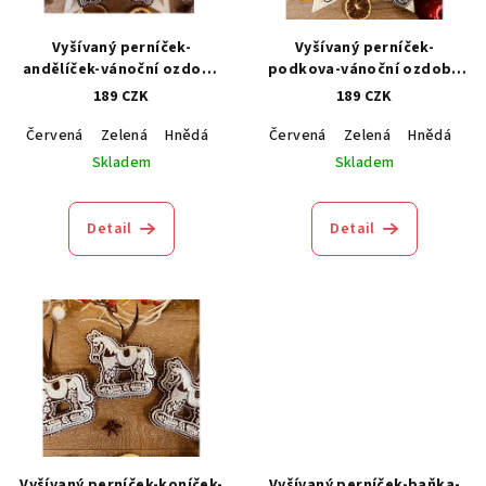
Vyšívaný perníček-
Vyšívaný perníček-
andělíček-vánoční ozdoba
podkova-vánoční ozdoba
1kus
1kus
189 CZK
189 CZK
Červená
Zelená
Hnědá
Modrá
Červená
Zelená
Hnědá
M
Skladem
Skladem
Detail
Detail
Vyšívaný perníček-koníček-
Vyšívaný perníček-baňka-