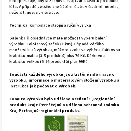
nedoporučuje, aby si zachoval svůj tvar a kvalitu po dlouhá
léta. V případě většího znečištění -čistit v čistírně -nebělit,
nežehlit, nesušit v sušičce.
Technika:
kombinace strojní a ruční výšivka
Balení:
Při objednávce máte možnost výběru balení
výrobku.
Celofánový saček.(1 kus).
Případě většího
množství kusů výrobku, můžete zvolit ve výběru -Dárkovou
krabičku-malou (3-5 produktů) plus 79 Kč. Dárkovou
krabičku-velkou (6-16 produktů) plus 99Kč.
Součástí každého výrobku jsou tištěné informace o
výrobku, informace o materiálovém složení výrobku a
instrukce jak pečovat o výrobek.
Tomuto výrobku bylo uděleno oceňení :,,Regionální
produkt kraje Pernštejnů a udělena ochranná známka
Kraj Perštejnů-regionální produkt.