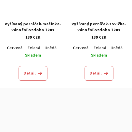
Vyšívaný perníček-mašinka-
Vyšívaný perníček-sovička-
vánoční ozdoba 1kus
vánoční ozdoba 1kus
189 CZK
189 CZK
Červená
Zelená
Hnědá
Modrá
Červená
Zelená
Hnědá
M
Skladem
Skladem
Detail
Detail
Z
á
p
a
t