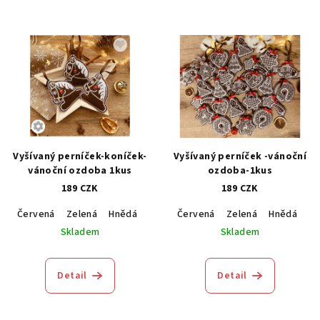
Vyšívaný perníček-koníček-
Vyšívaný perníček -vánoční
vánoční ozdoba 1kus
ozdoba-1kus
189 CZK
189 CZK
Červená
Zelená
Hnědá
Modrá
Červená
Zelená
Hnědá
M
Skladem
Skladem
Detail
Detail