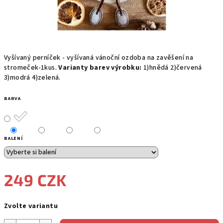
Vyšívaný perníček - vyšívaná vánoční ozdoba na zavěšení na
stromeček-1kus.
Varianty barev výrobku:
1)hnědá 2)červená
3)modrá 4)zelená.
BARVA
BALENÍ
249 CZK
Měrná
Zvolte variantu
cena: