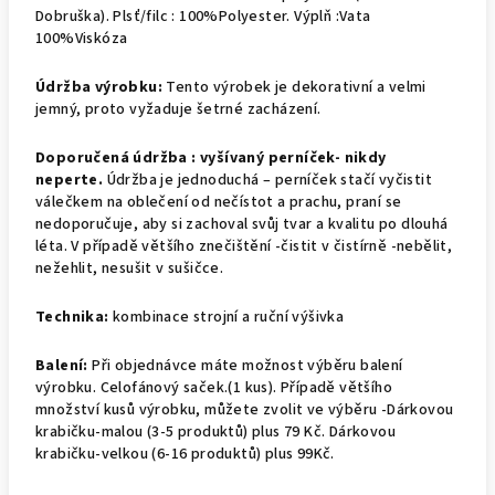
Dobruška). Plsť/filc : 100%Polyester. Výplň :Vata
100%Viskóza
Údržba výrobku:
Tento výrobek je dekorativní a velmi
jemný, proto vyžaduje šetrné zacházení.
Doporučená údržba : v
yšívaný perníček- nikdy
neperte.
Údržba je jednoduchá – perníček stačí vyčistit
válečkem na oblečení od nečístot a prachu, praní se
nedoporučuje, aby si zachoval svůj tvar a kvalitu po dlouhá
léta. V případě většího znečištění -čistit v čistírně -nebělit,
nežehlit, nesušit v sušičce.
Technika:
kombinace strojní a ruční výšivka
Balení:
Při objednávce máte možnost výběru balení
výrobku.
Celofánový saček.(1 kus).
Případě většího
množství kusů výrobku, můžete zvolit ve výběru -Dárkovou
krabičku-malou (3-5 produktů) plus 79 Kč. Dárkovou
krabičku-velkou (6-16 produktů) plus 99Kč.