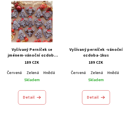
Vyšívaný Perníček se
Vyšívaný perníček -vánoční
jménem-vánoční ozdoba
ozdoba-1kus
1kus (Personalizovaný)
189 CZK
189 CZK
Červená
Zelená
Hnědá
Modrá
Červená
Zelená
Hnědá
M
Skladem
Skladem
Detail
Detail