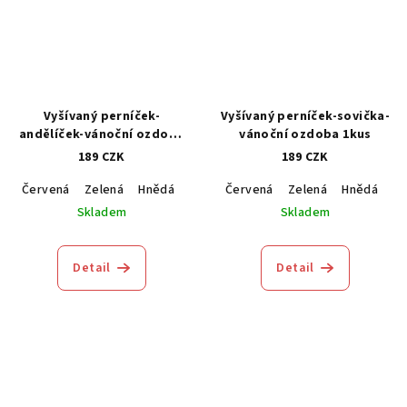
Vyšívaný perníček-
Vyšívaný perníček-sovička-
andělíček-vánoční ozdoba
vánoční ozdoba 1kus
1kus
189 CZK
189 CZK
Červená
Zelená
Hnědá
Modrá
Červená
Zelená
Hnědá
M
Skladem
Skladem
Detail
Detail