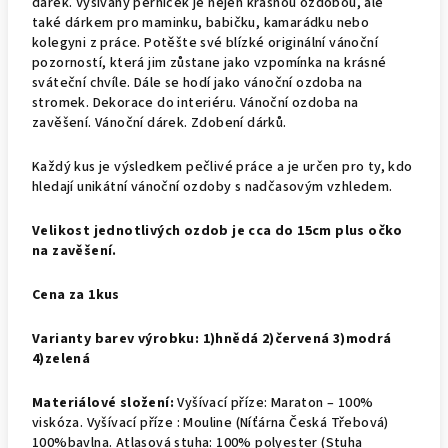
dárek. Vyšívaný perníček je nejen krásnou ozdobou, ale
také dárkem pro maminku, babičku, kamarádku nebo
kolegyni z práce. Potěšte své blízké originální vánoční
pozorností, která jim zůstane jako vzpomínka na krásné
sváteční chvíle. Dále se hodí jako vánoční ozdoba na
stromek. Dekorace do interiéru. Vánoční ozdoba na
zavěšení. Vánoční dárek. Zdobení dárků.
Každý kus je výsledkem pečlivé práce a je určen pro ty, kdo
hledají unikátní vánoční ozdoby s nadčasovým vzhledem.
Velikost jednotlivých ozdob je cca do 15cm plus očko
na zavěšení.
Cena za 1kus
Varianty barev výrobku: 1)hnědá 2)červená 3)modrá
4)zelená
Materiálové složení:
Vyšívací příze: Maraton – 100%
viskóza. Vyšívací příze : Mouline (Níťárna Česká Třebová)
100%bavlna. Atlasová stuha: 100% polyester (Stuha