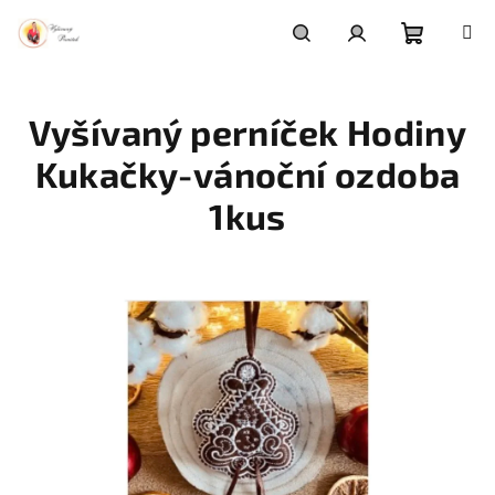
Přejít
na
obsah
Nákupní
Hledat
Přihlášení
Vyšívaný perníček Hodiny
košík
Kukačky-vánoční ozdoba
1kus