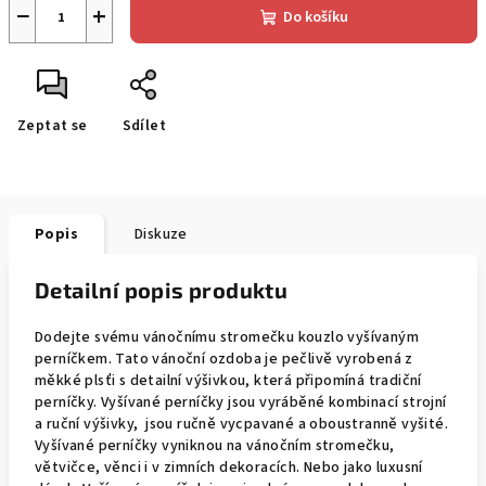
−
+
Do košíku
Zeptat se
Sdílet
Popis
Diskuze
Detailní popis produktu
Dodejte svému vánočnímu stromečku kouzlo vyšívaným
perníčkem. Tato vánoční ozdoba je pečlivě vyrobená z
měkké plsťi s detailní výšivkou, která připomíná tradiční
perníčky. Vyšívané perníčky jsou vyráběné kombinací strojní
a ruční výšivky, jsou ručně vycpavané a oboustranně vyšité.
Vyšívané perníčky vyniknou na vánočním stromečku,
větvičce, věnci i v zimních dekoracích. Nebo jako luxusní