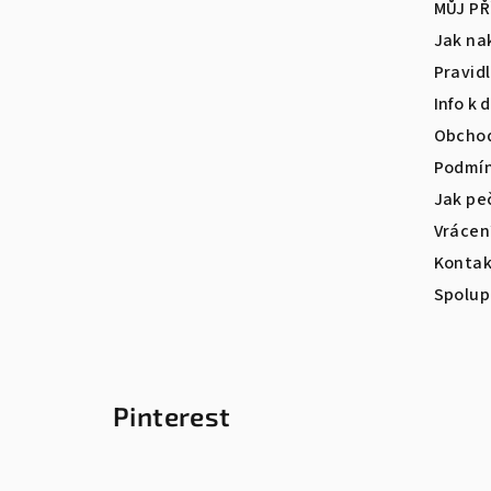
a
MŮJ PŘ
t
Jak na
Pravid
í
Info k 
Obchod
Podmín
Jak pe
Vrácen
Kontak
Spolup
Pinterest