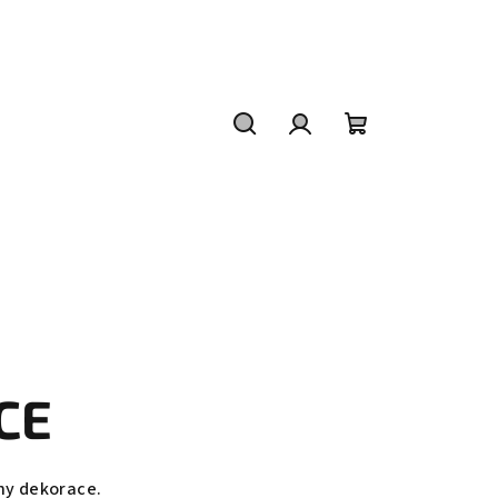
Hledat
Přihlášení
Nákupní
košík
CE
chy dekorace.