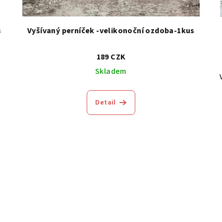
s
Vyšívaný perníček -velikonoční ozdoba-1kus
189 CZK
Skladem
Detail