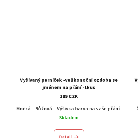
Vyšívaný perníček -velikonoční ozdoba se
V
jménem na přání -1kus
189 CZK
í
Modrá
Růžová
Výšivka barva na vaše přání
Zelin
Skladem
Detail