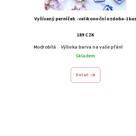
d
o
u
Vyšívaný perníček -velikonoční ozdoba-1ku
d
k
u
t
189 CZK
k
ů
Modrobílá
Výšivka barva na vaše přání
t
Skladem
ů
Detail