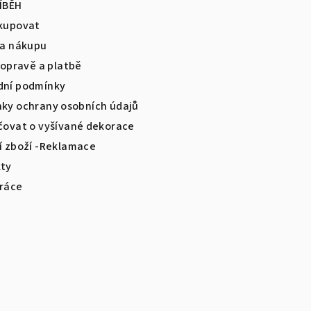
ÍBĚH
r
kupovat
v
la nákupu
k
dopravě a platbě
y
ní podmínky
v
ky ochrany osobních údajů
ý
čovat o vyšívané dekorace
p
í zboží -Reklamace
i
ty
s
ráce
u