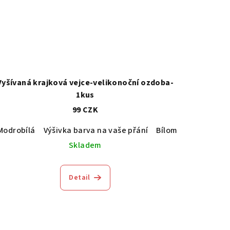
Vyšívaná krajková vejce-velikonoční ozdoba-
1kus
99 CZK
Modrobílá
Výšivka barva na vaše přání
Výšivka barva na vaše přání
Bílomodrá
Skladem
Detail