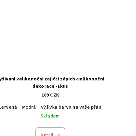
yšívání velikonoční zajíčci zápich-velikonoční
dekorace -1kus
189 CZK
kavá
Červená
Oranžová
Modrá
Žlutá
Výšivka barva na vaše přání
Zelinkavá
Skladem
Detail