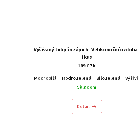
Vyšívaný tulipán zápich -Velikonoční ozdoba
1kus
189 CZK
Modrobílá
Modrozelená
Bílozelená
Výšiv
Skladem
Detail