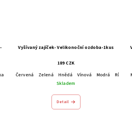
-
Vyšívaný zajíček- Velikonoční ozdoba-1kus
189 CZK
ka barva na vaše přání
Červená
Zelená
Hnědá
Vínová
Modrá
Růžová
Skladem
Detail