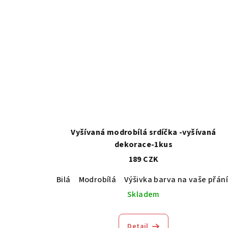
Vyšívaná modrobílá srdíčka -vyšívaná
dekorace-1kus
189 CZK
Bilá
Modrobílá
Výšivka barva na vaše přán
Skladem
Detail