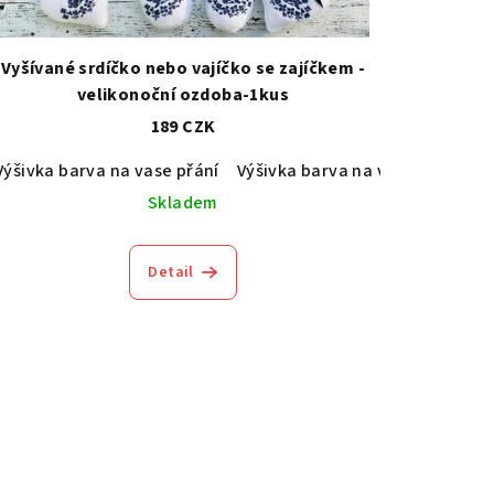
Vyšívané srdíčko nebo vajíčko se zajíčkem -
velikonoční ozdoba-1kus
189 CZK
Výšivka barva na vase přání
Výšivka barva na vaše přání
Skladem
Detail