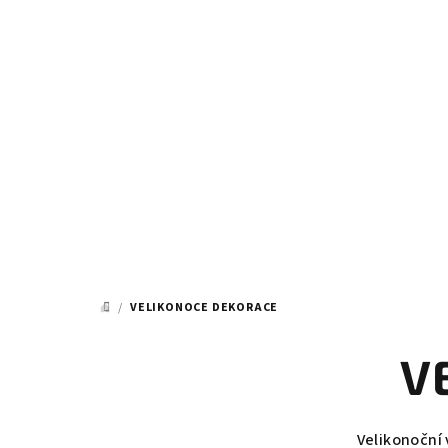
Přejít
na
obsah
/
VELIKONOCE DEKORACE
DOMŮ
V
Velikonoční 