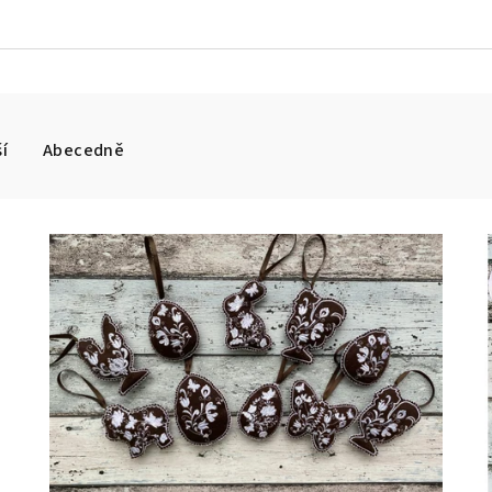
í
Abecedně