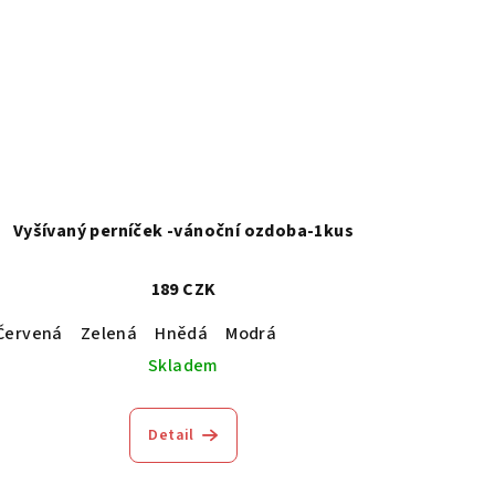
Vyšívaný perníček -vánoční ozdoba-1kus
189 CZK
Červená
Zelená
Hnědá
Modrá
Skladem
Detail