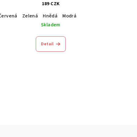
189 CZK
Červená
Zelená
Hnědá
Modrá
Skladem
Detail