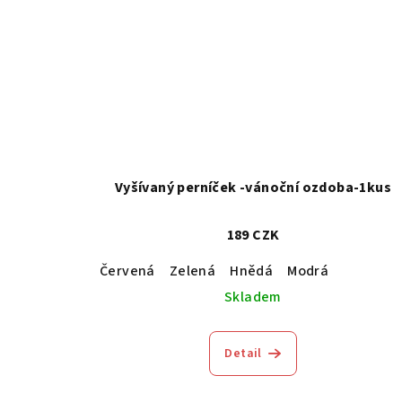
Vyšívaný perníček -vánoční ozdoba-1kus
189 CZK
Červená
Zelená
Hnědá
Modrá
Skladem
Detail