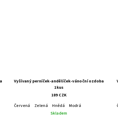
ba
Vyšívaný perníček-andělíček-vánoční ozdoba
1kus
189 CZK
Červená
Zelená
Hnědá
Modrá
Skladem