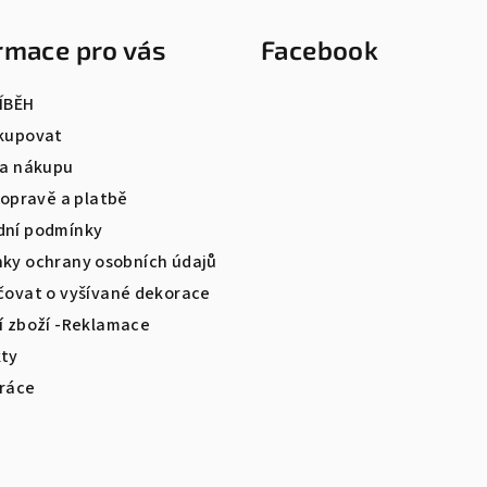
a
á
c
n
rmace pro vás
Facebook
í
í
p
ÍBĚH
r
kupovat
v
la nákupu
k
dopravě a platbě
y
ní podmínky
v
ky ochrany osobních údajů
ý
čovat o vyšívané dekorace
p
í zboží -Reklamace
i
ty
s
ráce
u