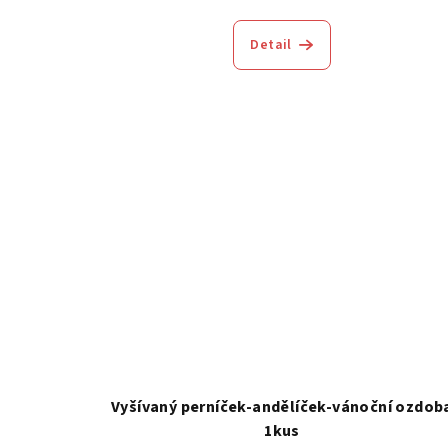
Detail
Vyšívaný perníček-andělíček-vánoční ozdob
1kus