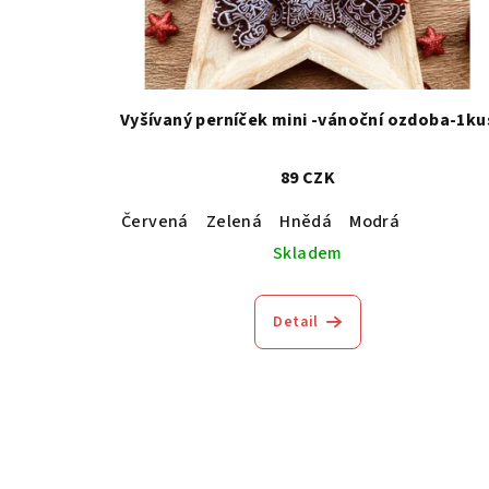
p
o
r
d
o
u
Vyšívaný perníček mini -vánoční ozdoba-1ku
d
k
u
t
89 CZK
k
ů
Červená
Zelená
Hnědá
Modrá
t
Skladem
ů
Detail