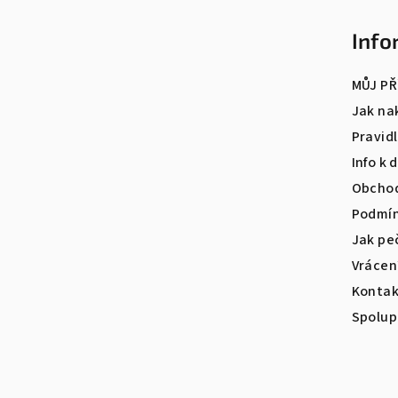
á
Info
p
a
MŮJ PŘ
t
Jak na
Pravid
í
Info k 
Obchod
Podmín
Jak pe
Vrácen
Kontak
Spolup