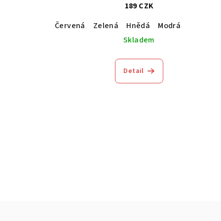
189 CZK
Červená
Zelená
Hnědá
Modrá
Skladem
Detail
Z