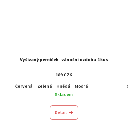
Vyšívaný perníček -vánoční ozdoba-1kus
189 CZK
Červená
Zelená
Hnědá
Modrá
Skladem
Detail