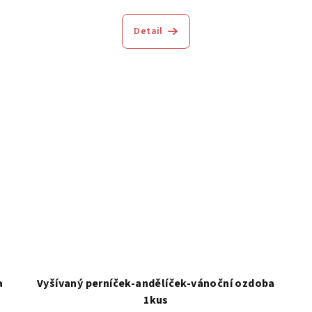
Detail
a
Vyšívaný perníček-andělíček-vánoční ozdoba
1kus