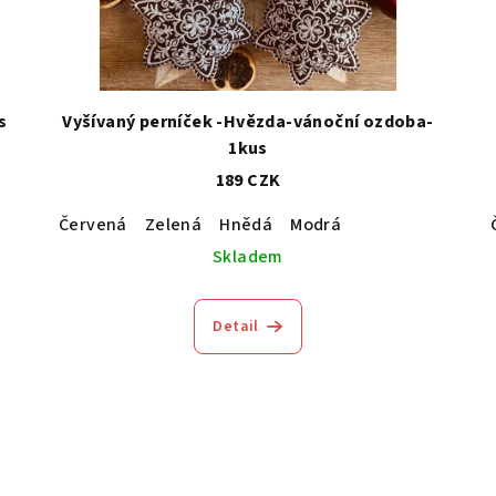
s
Vyšívaný perníček -Hvězda-vánoční ozdoba-
1kus
189 CZK
Červená
Zelená
Hnědá
Modrá
Skladem
Detail