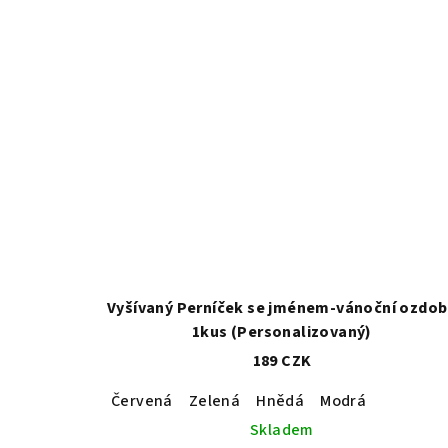
Vyšívaný Perníček se jménem-vánoční ozdo
1kus (Personalizovaný)
189 CZK
Červená
Zelená
Hnědá
Modrá
Skladem