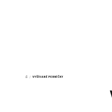
Přejít
na
obsah
/
VYŠÍVANÉ PERNÍČKY
DOMŮ