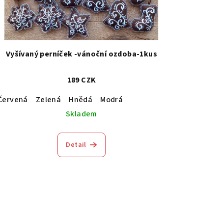
Vyšívaný perníček -vánoční ozdoba-1kus
189 CZK
Červená
Zelená
Hnědá
Modrá
Skladem
Detail