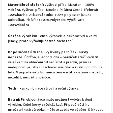
Materiálové složení:
Vyšívací příze: Maraton – 100%
viskóza. Vyšívací příze : Mouline (Níťárna Česká Třebová)
100%bavlna. Atlasová stuha: 100% polyester (Stuha
Dobruška). Plsť/filc : 100%Polyester. Výplň :Vata
100%Viskóza
Údržba výrobku:
Tento výrobek je dekorativní a velmi
jemný, proto vyžaduje šetrné zacházení.
Doporučená údržba : v
yšívaný perníček- nikdy
neperte.
Údržba je jednoduchá – perníček stačí vyčistit
válečkem na oblečení od nečístot a prachu, praní se
nedoporučuje, aby si zachoval svůj tvar a kvalitu po dlouhá
léta. V případě většího znečištění -čistit v čistírně -nebělit,
nežehlit, nesušit v sušičce.
Technika:
kombinace strojní a ruční výšivka
Balení:
Při objednávce máte možnost výběru balení
výrobku.
Celofánový saček.(1 kus).
Případě většího
množství kusů výrobku, můžete zvolit ve výběru -Dárkovou