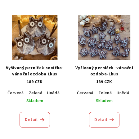
Vyšívaný perníček-sovička-
Vyšívaný perníček -vánoční
vánoční ozdoba 1kus
ozdoba-1kus
189 CZK
189 CZK
Červená
Zelená
Hnědá
Modrá
Červená
Zelená
Hnědá
M
Skladem
Skladem
Detail
Detail