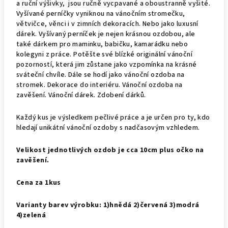
a ruční výšivky, jsou ručně vycpavané a oboustranně vyšité.
Vyšívané perníčky vyniknou na vánočním stromečku,
větvičce, věnci i v zimních dekoracích. Nebo jako luxusní
dárek. Vyšívaný perníček je nejen krásnou ozdobou, ale
také dárkem pro maminku, babičku, kamarádku nebo
kolegyni z práce. Potěšte své blízké originální vánoční
pozorností, která jim zůstane jako vzpomínka na krásné
sváteční chvíle. Dále se hodí jako vánoční ozdoba na
stromek. Dekorace do interiéru. Vánoční ozdoba na
zavěšení. Vánoční dárek. Zdobení dárků.
Každý kus je výsledkem pečlivé práce a je určen pro ty, kdo
hledají unikátní vánoční ozdoby s nadčasovým vzhledem.
Velikost jednotlivých ozdob je cca 10cm plus očko na
zavěšení.
Cena za 1kus
Varianty barev výrobku: 1)hnědá 2)červená 3)modrá
4)zelená