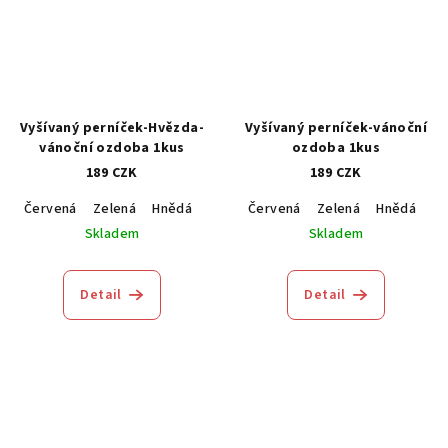
Vyšívaný perníček-Hvězda-
Vyšívaný perníček-vánoční
vánoční ozdoba 1kus
ozdoba 1kus
189 CZK
189 CZK
Červená
Zelená
Hnědá
Modrá
Červená
Zelená
Hnědá
M
Skladem
Skladem
Detail
Detail