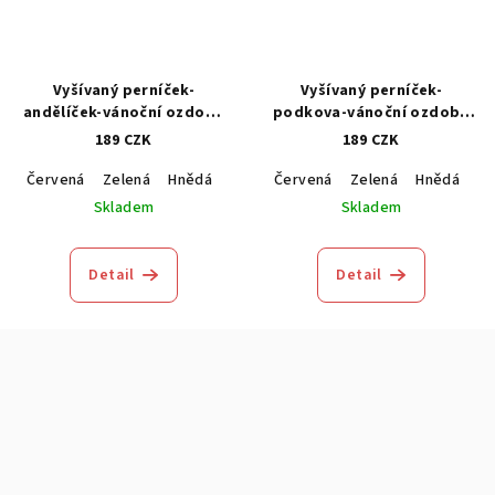
Vyšívaný perníček-
Vyšívaný perníček-
andělíček-vánoční ozdoba
podkova-vánoční ozdoba
1kus
1kus
189 CZK
189 CZK
Červená
Zelená
Hnědá
Modrá
Červená
Zelená
Hnědá
M
Skladem
Skladem
Detail
Detail
Z
á
p
a
t