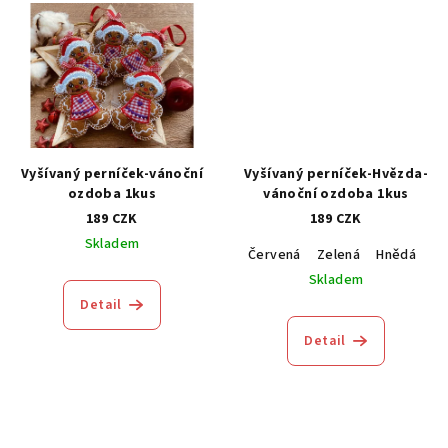
Vyšívaný perníček-vánoční
Vyšívaný perníček-Hvězda-
ozdoba 1kus
vánoční ozdoba 1kus
189 CZK
189 CZK
Skladem
Červená
Zelená
Hnědá
M
Skladem
Detail
Detail