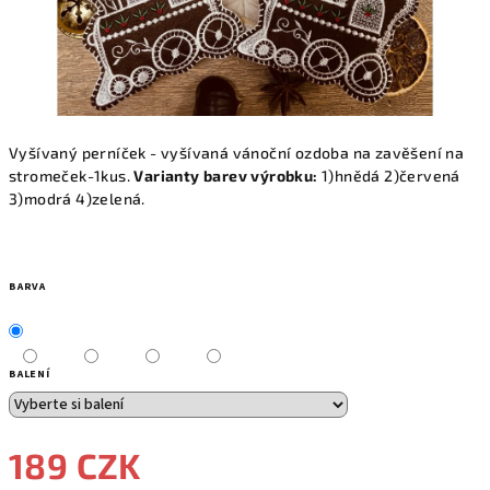
Vyšívaný perníček - vyšívaná vánoční ozdoba na zavěšení na
stromeček-1kus.
Varianty barev výrobku:
1)hnědá 2)červená
3)modrá 4)zelená.
BARVA
BALENÍ
189 CZK