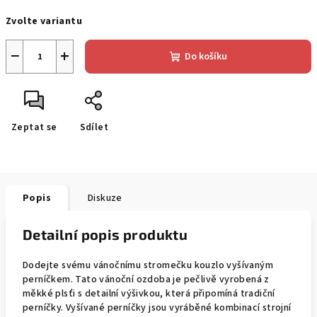
Měrná
Zvolte variantu
cena:
−
+
Do košíku
Zeptat se
Sdílet
Popis
Diskuze
Detailní popis produktu
Dodejte svému vánočnímu stromečku kouzlo vyšívaným
perníčkem. Tato vánoční ozdoba je pečlivě vyrobená z
měkké plsťi s detailní výšivkou, která připomíná tradiční
perníčky. Vyšívané perníčky jsou vyráběné kombinací strojní