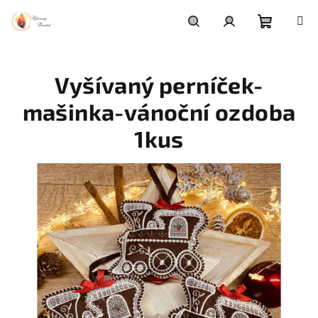
Přejít
na
obsah
Nákupní
Hledat
Přihlášení
Vyšívaný perníček-
košík
mašinka-vánoční ozdoba
1kus