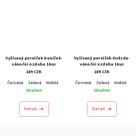
Vyšívaný perníček-koníček-
Vyšívaný perníček-Hvězda-
vánoční ozdoba 1kus
vánoční ozdoba 1kus
189 CZK
189 CZK
Červená
Zelená
Hnědá
Modrá
Červená
Zelená
Hnědá
M
Skladem
Skladem
Detail
Detail
Z