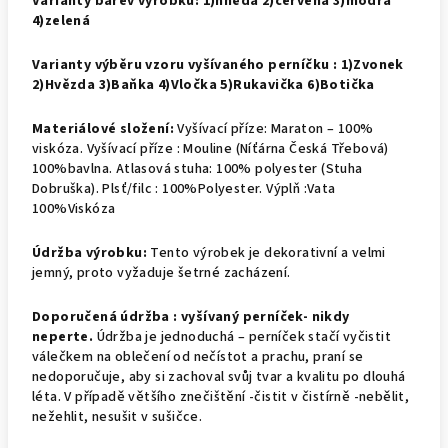
Varianty barev výrobku: 1)hnědá 2)červená 3)modrá
4)zelená
Varianty výběru vzoru vyšívaného perníčku :
1)Zvonek
2)Hvězda 3)Baňka 4)Vločka 5)Rukavička 6)Botička
Materiálové složení:
Vyšívací příze: Maraton – 100%
viskóza. Vyšívací příze : Mouline (Níťárna Česká Třebová)
100%bavlna. Atlasová stuha: 100% polyester (Stuha
Dobruška). Plsť/filc : 100%Polyester. Výplň :Vata
100%Viskóza
Údržba výrobku:
Tento výrobek je dekorativní a velmi
jemný, proto vyžaduje šetrné zacházení.
Doporučená údržba : v
yšívaný perníček- nikdy
neperte.
Údržba je jednoduchá – perníček stačí vyčistit
válečkem na oblečení od nečístot a prachu, praní se
nedoporučuje, aby si zachoval svůj tvar a kvalitu po dlouhá
léta. V případě většího znečištění -čistit v čistírně -nebělit,
nežehlit, nesušit v sušičce.