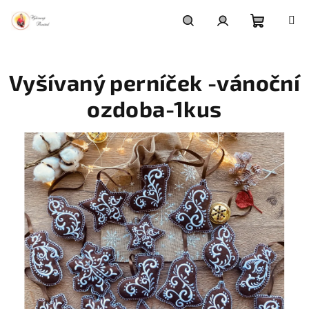
Přejít
na
obsah
Nákupní
Hledat
Přihlášení
Vyšívaný perníček -vánoční
košík
ozdoba-1kus