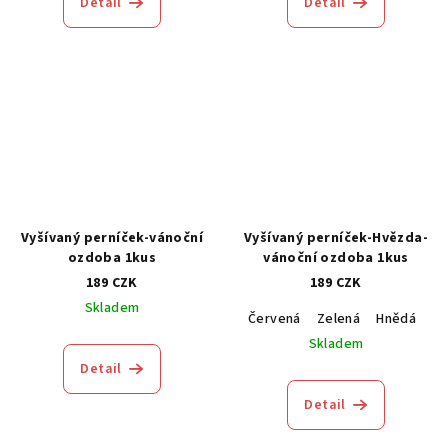
Detail
Detail
Vyšívaný perníček-vánoční
Vyšívaný perníček-Hvězda-
ozdoba 1kus
vánoční ozdoba 1kus
189 CZK
189 CZK
Skladem
Červená
Zelená
Hnědá
M
Skladem
Detail
Detail