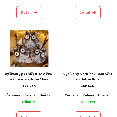
Detail
Detail
Vyšívaný perníček-sovička-
Vyšívaný perníček -vánoční
vánoční ozdoba 1kus
ozdoba-1kus
189 CZK
189 CZK
Červená
Zelená
Hnědá
Modrá
Červená
Zelená
Hnědá
M
Skladem
Skladem