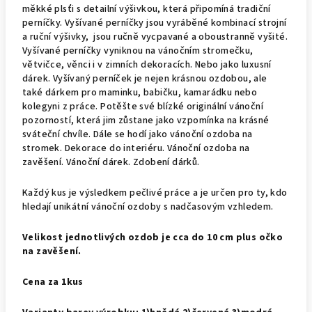
měkké plsťi s detailní výšivkou, která připomíná tradiční
perníčky. Vyšívané perníčky jsou vyráběné kombinací strojní
a ruční výšivky, jsou ručně vycpavané a oboustranně vyšité.
Vyšívané perníčky vyniknou na vánočním stromečku,
větvičce, věnci i v zimních dekoracích. Nebo jako luxusní
dárek. Vyšívaný perníček je nejen krásnou ozdobou, ale
také dárkem pro maminku, babičku, kamarádku nebo
kolegyni z práce. Potěšte své blízké originální vánoční
pozorností, která jim zůstane jako vzpomínka na krásné
sváteční chvíle. Dále se hodí jako vánoční ozdoba na
stromek. Dekorace do interiéru. Vánoční ozdoba na
zavěšení. Vánoční dárek. Zdobení dárků.
Každý kus je výsledkem pečlivé práce a je určen pro ty, kdo
hledají unikátní vánoční ozdoby s nadčasovým vzhledem.
Velikost jednotlivých ozdob je cca do 10 cm plus očko
na zavěšení.
Cena za 1kus