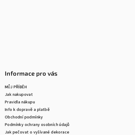
á
p
a
t
í
Informace pro vás
MŮJ PŘÍBĚH
Jak nakupovat
Pravidla nákupu
Info k dopravě a platbě
Obchodní podmínky
Podmínky ochrany osobních údajů
Jak pečovat o vyšívané dekorace