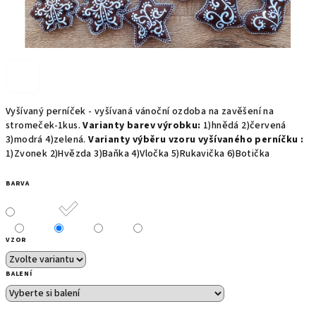
Vyšívaný perníček - vyšívaná vánoční ozdoba na zavěšení na
stromeček-1kus.
Varianty barev výrobku:
1)hnědá 2)červená
3)modrá 4)zelená.
Varianty výběru vzoru vyšívaného perníčku :
1)Zvonek 2)Hvězda 3)Baňka 4)Vločka 5)Rukavička 6)Botička
BARVA
VZOR
BALENÍ