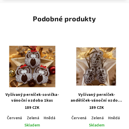
Podobné produkty
Vyšívaný perníček-sovička-
Vyšívaný perníček-
vánoční ozdoba 1kus
andělíček-vánoční ozdoba
1kus
189 CZK
189 CZK
Červená
Zelená
Hnědá
Modrá
Červená
Zelená
Hnědá
M
Skladem
Skladem