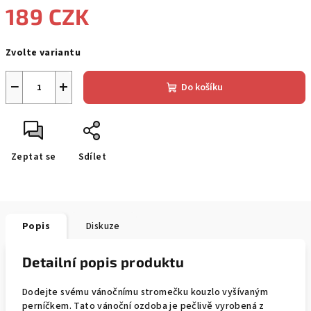
189 CZK
Měrná
Zvolte variantu
cena:
−
+
Do košíku
Zeptat se
Sdílet
Popis
Diskuze
Detailní popis produktu
Dodejte svému vánočnímu stromečku kouzlo vyšívaným
perníčkem. Tato vánoční ozdoba je pečlivě vyrobená z