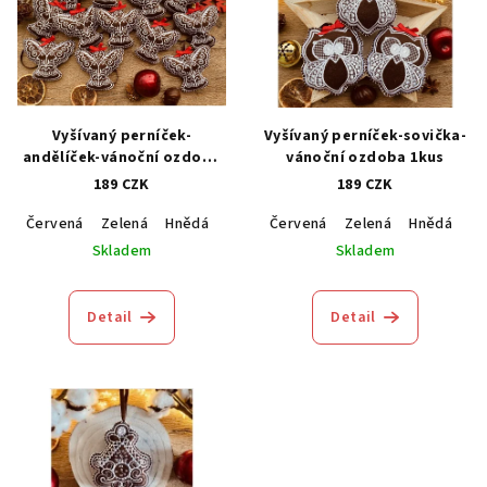
Vyšívaný perníček-
Vyšívaný perníček-sovička-
andělíček-vánoční ozdoba
vánoční ozdoba 1kus
1kus
189 CZK
189 CZK
Červená
Zelená
Hnědá
Modrá
Červená
Zelená
Hnědá
M
Skladem
Skladem
Detail
Detail