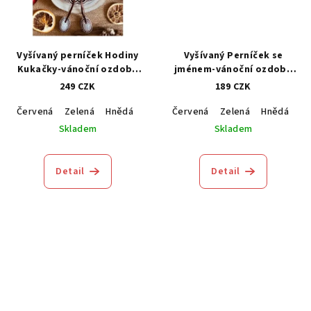
Vyšívaný perníček Hodiny
Vyšívaný Perníček se
Kukačky-vánoční ozdoba
jménem-vánoční ozdoba
1kus
1kus (Personalizovaný)
249 CZK
189 CZK
Červená
Zelená
Hnědá
Modrá
Červená
Zelená
Hnědá
M
Skladem
Skladem
Detail
Detail