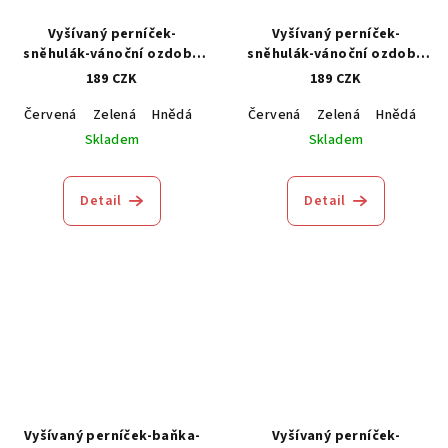
Vyšívaný perníček-
Vyšívaný perníček-
sněhulák-vánoční ozdoba
sněhulák-vánoční ozdoba
1kus
1kus
189 CZK
189 CZK
Červená
Zelená
Hnědá
Modrá
Červená
Zelená
Hnědá
M
Skladem
Skladem
Detail
Detail
Vyšívaný perníček-baňka-
Vyšívaný perníček-