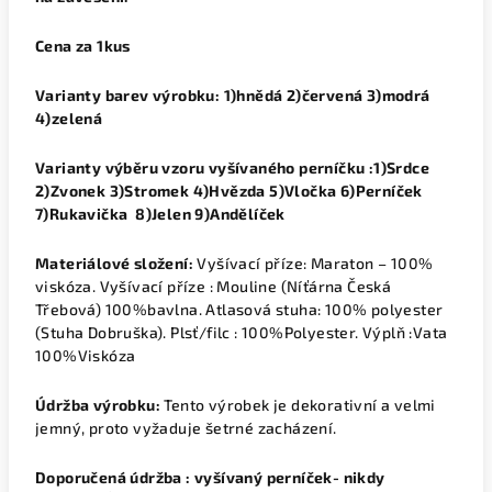
Cena za 1kus
Varianty barev výrobku: 1)hnědá 2)červená 3)modrá
4)zelená
Varianty výběru vzoru vyšívaného perníčku :
1)Srdce
2)Zvonek 3)Stromek 4)Hvězda 5)Vločka 6)Perníček
7)Rukavička 8)Jelen 9)Andělíček
Materiálové složení:
Vyšívací příze: Maraton – 100%
viskóza. Vyšívací příze : Mouline (Níťárna Česká
Třebová) 100%bavlna. Atlasová stuha: 100% polyester
(Stuha Dobruška). Plsť/filc : 100%Polyester. Výplň :Vata
100%Viskóza
Údržba výrobku:
Tento výrobek je dekorativní a velmi
jemný, proto vyžaduje šetrné zacházení.
Doporučená údržba : v
yšívaný perníček- nikdy