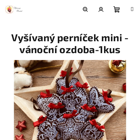
Přejít
na
obsah
Nákupní
Hledat
Přihlášení
Vyšívaný perníček mini -
košík
vánoční ozdoba-1kus