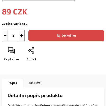
89 CZK
Měrná
Zvolte variantu
cena:
−
+
Do košíku
Zeptat se
Sdílet
Popis
Diskuze
Detailní popis produktu
Dodejte svému vánočnímu stromečku kouzlo vyšívaným