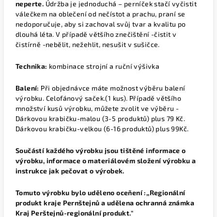
neperte.
Údržba je jednoduchá – perníček stačí vyčistit
válečkem na oblečení od nečístot a prachu, praní se
nedoporučuje, aby si zachoval svůj tvar a kvalitu po
dlouhá léta. V případě většího znečištění -čistit v
čistírně -nebělit, nežehlit, nesušit v sušičce.
Technika:
kombinace strojní a ruční výšivka
Balení:
Při objednávce máte možnost výběru balení
výrobku.
Celofánový saček.(1 kus).
Případě většího
množství kusů výrobku, můžete zvolit ve výběru -
Dárkovou krabičku-malou (3-5 produktů) plus 79 Kč.
Dárkovou krabičku-velkou (6-16 produktů) plus 99Kč.
Součástí každého výrobku jsou tištěné informace o
výrobku, informace o materiálovém složení výrobku a
instrukce jak pečovat o výrobek.
Tomuto výrobku bylo uděleno oceňení :,,Regionální
produkt kraje Pernštejnů a udělena ochranná známka
Kraj Perštejnů-regionální produkt."