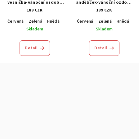
vesnička-vánoční ozdoba
andělíček-vánoční ozdoba
1kus
1kus
189 CZK
189 CZK
Červená
Zelená
Hnědá
Modrá
Červená
Zelená
Hnědá
M
Skladem
Skladem
Detail
Detail
Z
á
p
a
t
í