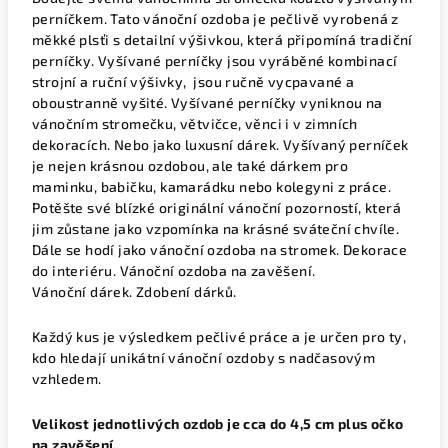
perníčkem. Tato vánoční ozdoba je pečlivě vyrobená z
měkké plsťi s detailní výšivkou, která připomíná tradiční
perníčky. Vyšívané perníčky jsou vyráběné kombinací
strojní a ruční výšivky, jsou ručně vycpavané a
oboustranně vyšité. Vyšívané perníčky vyniknou na
vánočním stromečku, větvičce, věnci i v zimních
dekoracích. Nebo jako luxusní dárek. Vyšívaný perníček
je nejen krásnou ozdobou, ale také dárkem pro
maminku, babičku, kamarádku nebo kolegyni z práce.
Potěšte své blízké originální vánoční pozorností, která
jim zůstane jako vzpomínka na krásné sváteční chvíle.
Dále se hodí jako vánoční ozdoba na stromek. Dekorace
do interiéru. Vánoční ozdoba na zavěšení.
Vánoční dárek. Zdobení dárků.
Každý kus je výsledkem pečlivé práce a je určen pro ty,
kdo hledají unikátní vánoční ozdoby s nadčasovým
vzhledem.
Velikost jednotlivých ozdob je cca do 4,5 cm plus očko
na zavěšení.