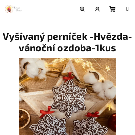
Přejít
na
obsah
Nákupní
Hledat
Přihlášení
Vyšívaný perníček -Hvězda-
košík
vánoční ozdoba-1kus