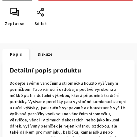
Zeptat se
Sdílet
Popis
Diskuze
Detailní popis produktu
Dodejte svému vánočnímu stromečku kouzlo vyšívaným
perníčkem. Tato vánoční ozdoba je pečlivě vyrobená z
měkké plsťi s detailní výšivkou, která připomíná tradiční
perníčky. Vyšívané perníčky jsou vyráběné kombinací strojní
a ruční výšivky, jsou ručně vycpavané a oboustranně vyšité.
Vyšívané perníčky vyniknou na vánočním stromečku,
větvičce, věnci i v zimních dekoracích. Nebo jako luxusní
dárek. Vyšívaný perníček je nejen krásnou ozdobou, ale
také dárkem pro maminku, babičku, kamarádku nebo