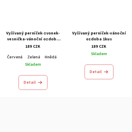
Vyšívaný perníček-zvonek-
Vyšívaný perníček-vánoční
vesnička-vánoční ozdoba
ozdoba 1kus
1kus
189 CZK
189 CZK
Skladem
Červená
Zelená
Hnědá
Modrá
Skladem
Detail
Detail
Z
á
p
a