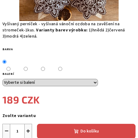
Vyšívaný perníček - vyšívaná vánoční ozdoba na zavěšení na
stromeček-1kus.
Varianty barev výrobku:
1)hnědá 2)červená
3)modrá 4)zelená.
BARVA
BALENÍ
189 CZK
Měrná
Zvolte variantu
cena:
−
+
Do košíku