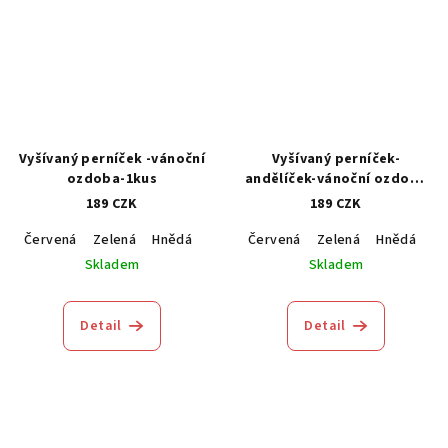
Vyšívaný perníček -vánoční
Vyšívaný perníček-
ozdoba-1kus
andělíček-vánoční ozdoba
1kus
189 CZK
189 CZK
Červená
Zelená
Hnědá
Modrá
Červená
Zelená
Hnědá
M
Skladem
Skladem
Detail
Detail