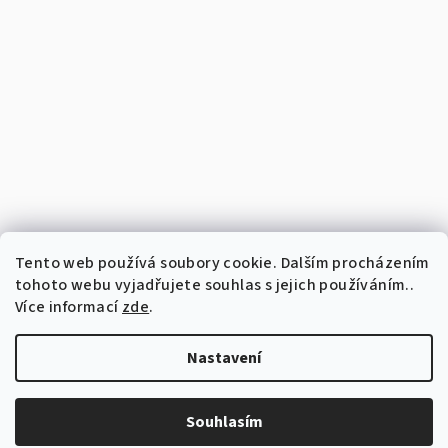
Tento web používá soubory cookie. Dalším procházením
tohoto webu vyjadřujete souhlas s jejich používáním..
Více informací
zde
.
Nastavení
Copyright 2026
Vyšívaný perníček
. Všechna práva vyhrazena.
Upravit nastavení cookies
Souhlasím
Vytvořil Shoptet