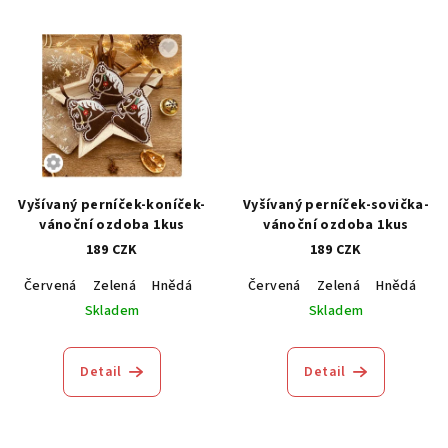
Vyšívaný perníček-koníček-
Vyšívaný perníček-sovička-
vánoční ozdoba 1kus
vánoční ozdoba 1kus
189 CZK
189 CZK
Červená
Zelená
Hnědá
Modrá
Červená
Zelená
Hnědá
M
Skladem
Skladem
Detail
Detail