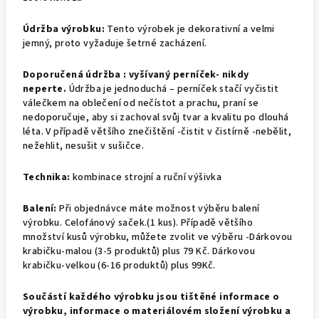
Údržba výrobku:
Tento výrobek je dekorativní a velmi
jemný, proto vyžaduje šetrné zacházení.
Doporučená údržba : v
yšívaný perníček- nikdy
neperte.
Údržba je jednoduchá – perníček stačí vyčistit
válečkem na oblečení od nečístot a prachu, praní se
nedoporučuje, aby si zachoval svůj tvar a kvalitu po dlouhá
léta. V případě většího znečištění -čistit v čistírně -nebělit,
nežehlit, nesušit v sušičce.
Technika:
kombinace strojní a ruční výšivka
Balení:
Při objednávce máte možnost výběru balení
výrobku.
Celofánový saček.(1 kus).
Případě většího
množství kusů výrobku, můžete zvolit ve výběru -Dárkovou
krabičku-malou (3-5 produktů) plus 79 Kč. Dárkovou
krabičku-velkou (6-16 produktů) plus 99Kč.
Součástí každého výrobku jsou tištěné informace o
výrobku, informace o materiálovém složení výrobku a