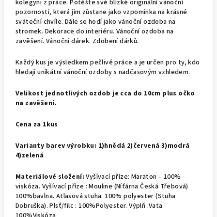
kolegyni z práce. Potěšte své blízké originální vánoční
pozorností, která jim zůstane jako vzpomínka na krásné
sváteční chvíle. Dále se hodí jako vánoční ozdoba na
stromek. Dekorace do interiéru. Vánoční ozdoba na
zavěšení. Vánoční dárek. Zdobení dárků.
Každý kus je výsledkem pečlivé práce a je určen pro ty, kdo
hledají unikátní vánoční ozdoby s nadčasovým vzhledem.
Velikost jednotlivých ozdob je cca do 10cm plus očko
na zavěšení.
Cena za 1kus
Varianty barev výrobku: 1)hnědá 2)červená 3)modrá
4)zelená
Materiálové složení:
Vyšívací příze: Maraton – 100%
viskóza. Vyšívací příze : Mouline (Níťárna Česká Třebová)
100%bavlna. Atlasová stuha: 100% polyester (Stuha
Dobruška). Plsť/filc : 100%Polyester. Výplň :Vata
100%Viskóza