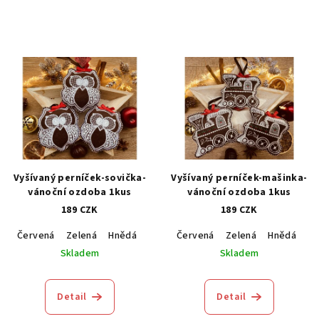
Vyšívaný perníček-sovička-
Vyšívaný perníček-mašinka-
vánoční ozdoba 1kus
vánoční ozdoba 1kus
189 CZK
189 CZK
Červená
Zelená
Hnědá
Modrá
Červená
Zelená
Hnědá
M
Skladem
Skladem
Detail
Detail