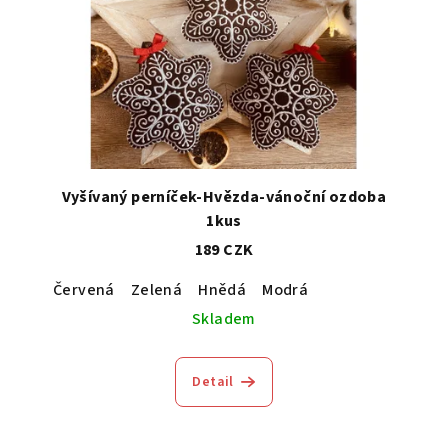
a
Vyšívaný perníček-Hvězda-vánoční ozdoba
1kus
189 CZK
Červená
Zelená
Hnědá
Modrá
Skladem
Detail