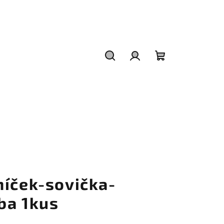
Hledat
Přihlášení
Nákupní
košík
níček-sovička-
ba 1kus