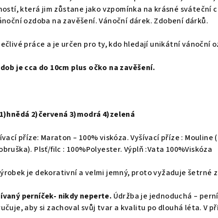
ností, která jim zůstane jako vzpomínka na krásné sváteční c
ánoční ozdoba na zavěšení. Vánoční dárek. Zdobení dárků.
ečlivé práce a je určen pro ty, kdo hledají unikátní vánočn
zdob je cca do 10cm plus očko na zavěšení.
 1)hnědá 2)červená 3)modrá 4)zelená
ívací příze: Maraton – 100% viskóza. Vyšívací příze : Moulin
bruška). Plsť/filc : 100%Polyester. Výplň :Vata 100%Viskóza
ýrobek je dekorativní a velmi jemný, proto vyžaduje šetrné 
ívaný perníček- nikdy neperte.
Údržba je jednoduchá – perní
čuje, aby si zachoval svůj tvar a kvalitu po dlouhá léta. V pří