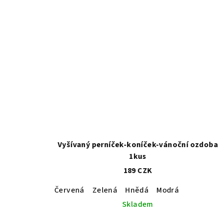
Vyšívaný perníček-koníček-vánoční ozdoba
1kus
189 CZK
Červená
Zelená
Hnědá
Modrá
Skladem