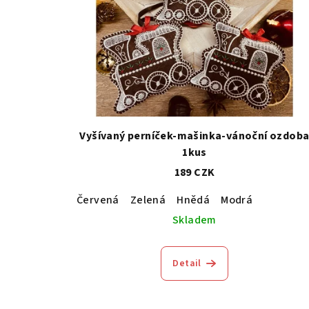
Vyšívaný perníček-mašinka-vánoční ozdob
1kus
189 CZK
Červená
Zelená
Hnědá
Modrá
Skladem
Detail