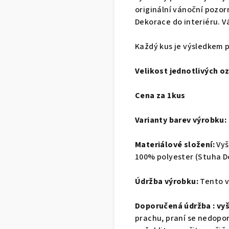
originální vánoční pozor
Dekorace do interiéru. V
Každý kus je výsledkem p
Velikost jednotlivých o
Cena za 1kus
Varianty barev výrobku:
Materiálové složení:
Vyš
100% polyester (Stuha Do
Údržba výrobku:
Tento v
Doporučená údržba : v
yš
prachu, praní se nedoporu