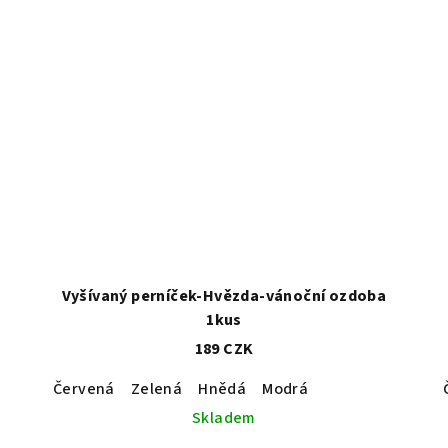
Vyšívaný perníček-Hvězda-vánoční ozdoba
1kus
189 CZK
Červená
Zelená
Hnědá
Modrá
Skladem