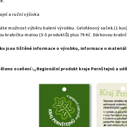
ce.
jní a ruční výšivka
áte možnost výběru balení výrobku.
Celofánový saček.(1 kus
ou krabičku-malou (3-5 produktů) plus 79 Kč. Dárkovou krabič
u jsou tištěné informace o výrobku, informace o materiál
leno oceňení :,,Regionální produkt kraje Pernštejnů a ud