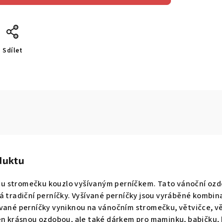
Sdílet
duktu
 stromečku kouzlo vyšívaným perníčkem. Tato vánoční ozdoba
á tradiční perníčky. Vyšívané perníčky jsou vyráběné kombina
vané perníčky vyniknou na vánočním stromečku, větvičce, věn
jen krásnou ozdobou, ale také dárkem pro maminku, babičku, 