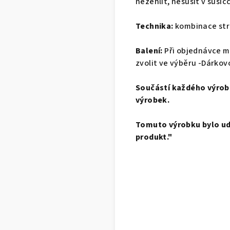
nežehlit, nesušit v sušič
Technika:
kombinace stro
Balení:
Při objednávce m
zvolit ve výběru -Dárkov
Součástí každého výrobk
výrobek.
Tomuto výrobku bylo udě
produkt."