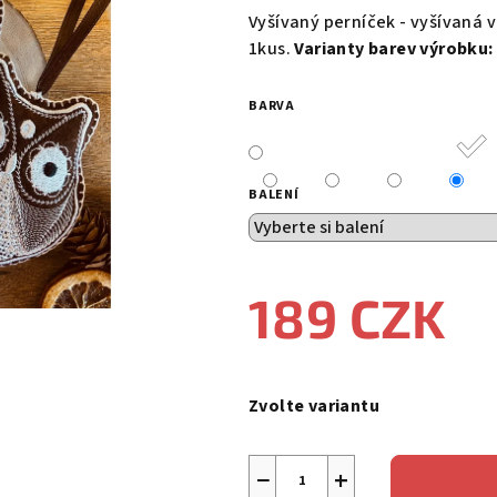
Vyšívaný perníček - vyšívaná
1kus.
Varianty barev výrobku:
BARVA
BALENÍ
189 CZK
Měrná
cena:
Zvolte variantu
−
+