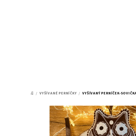
Přejít
na
obsah
/
VYŠÍVANÉ PERNÍČKY
/
VYŠÍVANÝ PERNÍČEK-SOVIČ
DOMŮ