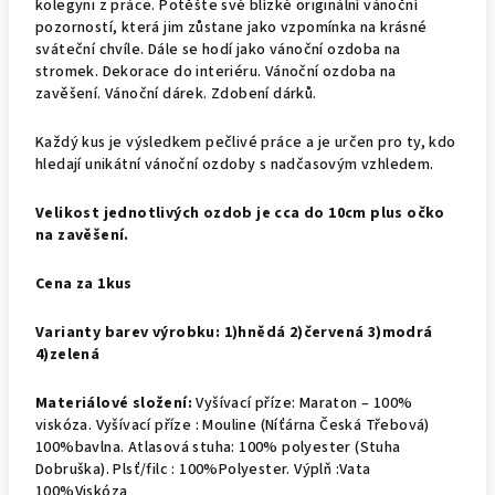
kolegyni z práce. Potěšte své blízké originální vánoční
pozorností, která jim zůstane jako vzpomínka na krásné
sváteční chvíle. Dále se hodí jako vánoční ozdoba na
stromek. Dekorace do interiéru. Vánoční ozdoba na
zavěšení. Vánoční dárek. Zdobení dárků.
Každý kus je výsledkem pečlivé práce a je určen pro ty, kdo
hledají unikátní vánoční ozdoby s nadčasovým vzhledem.
Velikost jednotlivých ozdob je cca do 10cm plus očko
na zavěšení.
Cena za 1kus
Varianty barev výrobku: 1)hnědá 2)červená 3)modrá
4)zelená
Materiálové složení:
Vyšívací příze: Maraton – 100%
viskóza. Vyšívací příze : Mouline (Níťárna Česká Třebová)
100%bavlna. Atlasová stuha: 100% polyester (Stuha
Dobruška). Plsť/filc : 100%Polyester. Výplň :Vata
100%Viskóza