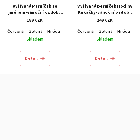
Vyšívaný Perníček se
Vyšívaný perníček Hodiny
jménem-vánoční ozdoba
Kukačky-vánoční ozdoba
1kus (Personalizovaný)
1kus
189 CZK
249 CZK
Červená
Zelená
Hnědá
Modrá
Červená
Zelená
Hnědá
M
Skladem
Skladem
Detail
Detail
Z
á
p
a
t
í