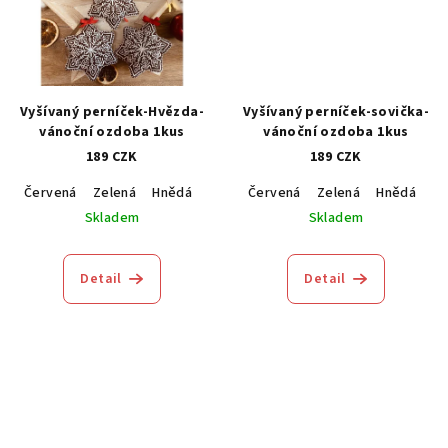
Vyšívaný perníček-Hvězda-
Vyšívaný perníček-sovička-
vánoční ozdoba 1kus
vánoční ozdoba 1kus
189 CZK
189 CZK
Červená
Zelená
Hnědá
Modrá
Červená
Zelená
Hnědá
M
Skladem
Skladem
Detail
Detail