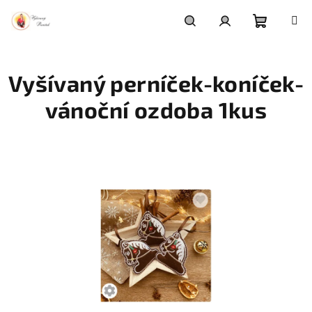
Přejít
na
obsah
Nákupní
Hledat
Přihlášení
Vyšívaný perníček-koníček-
košík
vánoční ozdoba 1kus