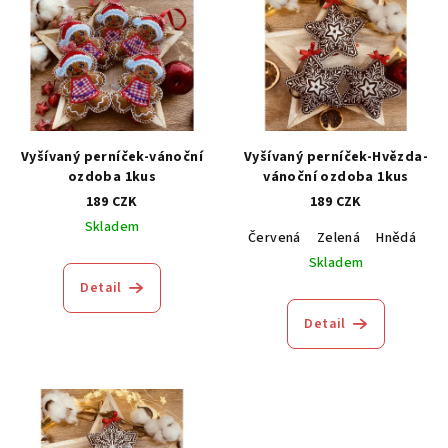
Vyšívaný perníček-vánoční
Vyšívaný perníček-Hvězda-
ozdoba 1kus
vánoční ozdoba 1kus
189 CZK
189 CZK
Skladem
Červená
Zelená
Hnědá
M
Skladem
Detail
Detail