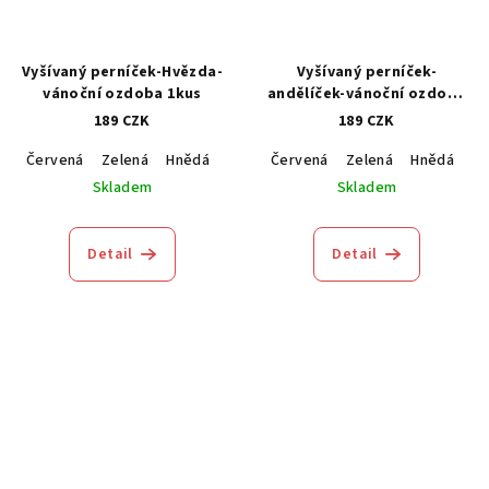
Vyšívaný perníček-Hvězda-
Vyšívaný perníček-
vánoční ozdoba 1kus
andělíček-vánoční ozdoba
1kus
189 CZK
189 CZK
Červená
Zelená
Hnědá
Modrá
Červená
Zelená
Hnědá
M
Skladem
Skladem
Detail
Detail