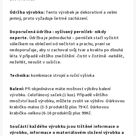
Údržba výrobku:
Tento výrobek je dekorativní a velmi
jemný, proto vyžaduje šetrné zacházení.
Doporučená údržba : v
yšívaný perníček- nikdy
neperte.
Údržba je jednoduchá – perníček stačí vyčistit
válečkem na oblečení od nečístot a prachu, praní se
nedoporučuje, aby si zachoval svůj tvar a kvalitu po dlouhá
léta. V případě většího znečištění -čistit v čistírně -nebělit,
nežehlit, nesušit v sušičce.
Technika:
kombinace strojní a ruční výšivka
Balení:
Při objednávce máte možnost výběru balení
výrobku.
Celofánový saček.(1 kus).
Případě většího
množství kusů výrobku, můžete zvolit ve výběru -Dárkovou
krabičku-malou (3-5 produktů) plus 79 Kč. Dárkovou
krabičku-velkou (6-16 produktů) plus 99Kč.
Součástí každého výrobku jsou tištěné informace o
výrobku, informace o materiálovém složení výrobku a