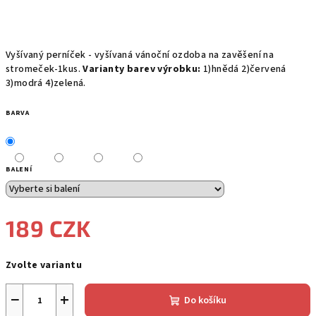
Vyšívaný perníček - vyšívaná vánoční ozdoba na zavěšení na
stromeček-1kus.
Varianty barev výrobku:
1)hnědá 2)červená
3)modrá 4)zelená.
BARVA
BALENÍ
189 CZK
Měrná
Zvolte variantu
cena:
−
+
Do košíku