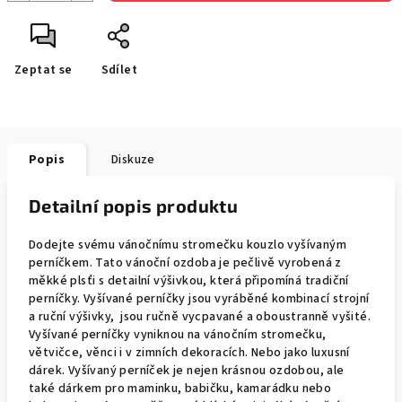
Zeptat se
Sdílet
Popis
Diskuze
Detailní popis produktu
Dodejte svému vánočnímu stromečku kouzlo vyšívaným
perníčkem. Tato vánoční ozdoba je pečlivě vyrobená z
měkké plsťi s detailní výšivkou, která připomíná tradiční
perníčky. Vyšívané perníčky jsou vyráběné kombinací strojní
a ruční výšivky, jsou ručně vycpavané a oboustranně vyšité.
Vyšívané perníčky vyniknou na vánočním stromečku,
větvičce, věnci i v zimních dekoracích. Nebo jako luxusní
dárek. Vyšívaný perníček je nejen krásnou ozdobou, ale
také dárkem pro maminku, babičku, kamarádku nebo