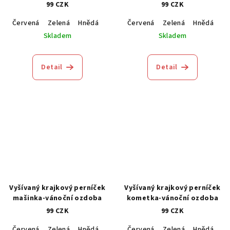
99 CZK
99 CZK
Červená
Zelená
Hnědá
Modrá
Červená
Zelená
Hnědá
M
Skladem
Skladem
Detail
Detail
Vyšívaný krajkový perníček
Vyšívaný krajkový perníček
mašinka-vánoční ozdoba
kometka-vánoční ozdoba
99 CZK
99 CZK
Červená
Zelená
Hnědá
Modrá
Červená
Zelená
Hnědá
M