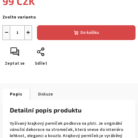
99 CZK
Měrná
Zvolte variantu
cena:
−
+
Do košíku
Zeptat se
Sdílet
Popis
Diskuze
Detailní popis produktu
Vyšívaný krajkový perníček podkova na plsti. Je originální
vánoční dekorace na stromeček, která vnese do interiéru
lehkost, eleganci a kouzlo. Krajkový perníček je vyráběný