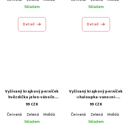
Skladem
Skladem
Detail
Detail
Vyšívaný krajkový perníček
Vyšívaný krajkový perníček
hvězdička jelen-vánoční
-chaloupka-vanocni-
ozdoba
ozdoba
99 CZK
99 CZK
Červená
Zelená
Hnědá
Modrá
Červená
Zelená
Hnědá
M
Skladem
Skladem