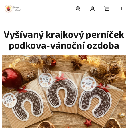
Přejít
na
obsah
Nákupní
Hledat
Přihlášení
Vyšívaný krajkový perníček
košík
podkova-vánoční ozdoba