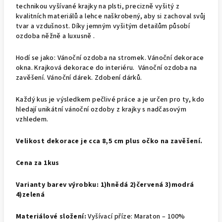
technikou vyšívané krajky na plsti, precizně vyšitý z
kvalitních materiálů a lehce naškrobený, aby si zachoval svůj
tvar a vzdušnost. Díky jemným vyšitým detailům působí
ozdoba něžně a luxusně .
Hodí se jako: Vánoční ozdoba na stromek. Vánoční dekorace
okna. Krajková dekorace do interiéru. Vánoční ozdoba na
zavěšení. Vánoční dárek. Zdobení dárků.
Každý kus je výsledkem pečlivé práce a je určen pro ty, kdo
hledají unikátní vánoční ozdoby z krajky s nadčasovým
vzhledem.
Velikost dekorace je cca 8,5 cm plus očko na zavěšení.
Cena za 1kus
Varianty barev výrobku: 1)hnědá 2)červená 3)modrá
4)zelená
Materiálové složení:
Vyšívací příze: Maraton – 100%