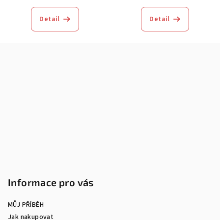
Detail
Detail
Z
á
p
a
t
í
Informace pro vás
MŮJ PŘÍBĚH
Jak nakupovat