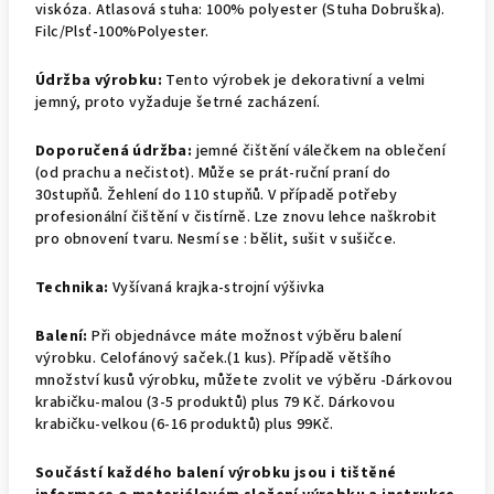
viskóza. Atlasová stuha: 100% polyester (Stuha Dobruška).
Filc/Plsť-100%Polyester.
Údržba výrobku:
Tento výrobek je dekorativní a velmi
jemný, proto vyžaduje šetrné zacházení.
Doporučená údržba:
jemné čištění válečkem na oblečení
(od prachu a nečistot). Může se prát-ruční praní do
30stupňů. Žehlení do 110 stupňů. V případě potřeby
profesionální čištění v čistírně. Lze znovu lehce naškrobit
pro obnovení tvaru. Nesmí se : bělit, sušit v sušičce.
Technika:
Vyšívaná krajka-strojní výšivka
Balení:
Při objednávce máte možnost výběru balení
výrobku.
Celofánový saček.(1 kus).
Případě většího
množství kusů výrobku, můžete zvolit ve výběru -Dárkovou
krabičku-malou (3-5 produktů) plus 79 Kč. Dárkovou
krabičku-velkou (6-16 produktů) plus 99Kč.
Součástí každého balení výrobku jsou i tištěné