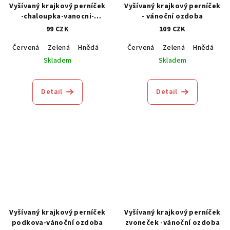
Vyšívaný krajkový perníček
Vyšívaný krajkový perníček
-chaloupka-vanocni-
- vánoční ozdoba
ozdoba
99 CZK
109 CZK
Červená
Zelená
Hnědá
Modrá
Červená
Zelená
Hnědá
M
Skladem
Skladem
Detail
Detail
Vyšívaný krajkový perníček
Vyšívaný krajkový perníček
podkova-vánoční ozdoba
zvoneček -vánoční ozdoba