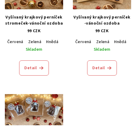
Vyšívaný krajkový perníček
Vyšívaný krajkový perníček
stromeček-vánoční ozdoba
-vánoční ozdoba
99 CZK
99 CZK
Červená
Zelená
Hnědá
Modrá
Červená
Zelená
Hnědá
M
Skladem
Skladem
Detail
Detail