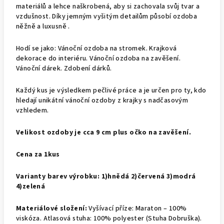
materiálů a lehce naškrobená, aby si zachovala svůj tvar a
vzdušnost. Díky jemným vyšitým detailům působí ozdoba
něžně a luxusně .
Hodí se jako: Vánoční ozdoba na stromek. Krajková
dekorace do interiéru. Vánoční ozdoba na zavěšení.
Vánoční dárek. Zdobení dárků.
Každý kus je výsledkem pečlivé práce a je určen pro ty, kdo
hledají unikátní vánoční ozdoby z krajky s nadčasovým
vzhledem.
Velikost ozdoby je cca 9 cm plus očko na zavěšení.
Cena za 1kus
Varianty barev výrobku: 1)hnědá 2)červená 3)modrá
4)zelená
Materiálové složení:
Vyšívací příze: Maraton – 100%
viskóza. Atlasová stuha: 100% polyester (Stuha Dobruška).