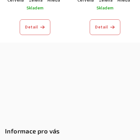
Červená
Zelená
Hnědá
Modrá
Červená
Zelená
Hnědá
M
Skladem
Skladem
Detail
Detail
Z
á
p
a
t
í
Informace pro vás