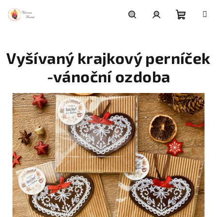
Přejít
na
obsah
Nákupní
Hledat
Přihlášení
Vyšívaný krajkový perníček
košík
-vánoční ozdoba