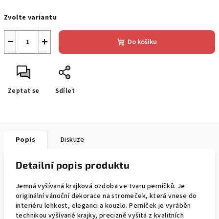
Měrná
Zvolte variantu
cena:
−
+
Do košíku
Zeptat se
Sdílet
Popis
Diskuze
Detailní popis produktu
Jemná vyšívaná krajková ozdoba ve tvaru perníčků. Je
originální vánoční dekorace na stromeček, která vnese do
interiéru lehkost, eleganci a kouzlo. Perníček je vyráběn
technikou vyšívané krajky, precizně vyšitá z kvalitních