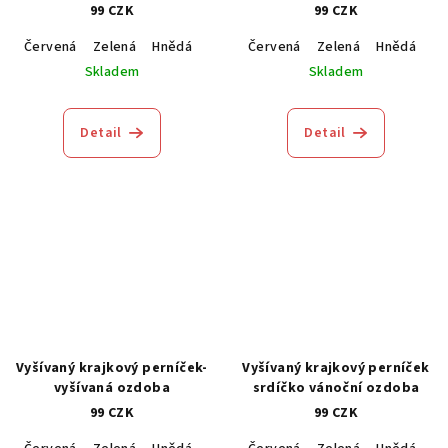
99 CZK
99 CZK
Červená
Zelená
Hnědá
Modrá
Červená
Zelená
Hnědá
M
Skladem
Skladem
Detail
Detail
Vyšívaný krajkový perníček-
Vyšívaný krajkový perníček
vyšívaná ozdoba
srdíčko vánoční ozdoba
99 CZK
99 CZK