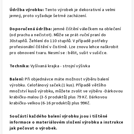
Údržba výrobku:
Tento výrobek je dekorativní a velmi
jemný, proto vyžaduje šetrné zacházení.
Doporučená údržba:
jemné čištění válečkem na oblečení
(od prachu a nečistot). Může se prát-ruční praní do
30stupňů. Žehlení do 110 stupňů. V případě potřeby
profesionální čištění v čistírně. Lze znovu lehce naškrobit
pro obnovení tvaru. Nesmí se : bělit, sušit v sušičce.
Technika:
Vyšívaná krajka - strojní výšivka
Balení:
Při objednávce máte možnost výběru balení
výrobku.
Celofánový saček.(1 kus). Případě většího
množství kusů výrobku, můžete zvolit ve výběru -Dárkovou
krabičku-malou (3-5 produktů) plus 79 Kč. Dárkovou
krabičku-velkou (6-16 produktů) plus 99Kč.
Součástí každého balení výrobku jsou i tištěné
informace o materiálovém složení výrobku a instrukce
jak pečovat o výrobek.