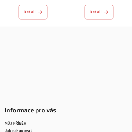
Detail
Detail
Z
á
p
a
t
í
Informace pro vás
MŮJ PŘÍBĚH
Jak nakupovat