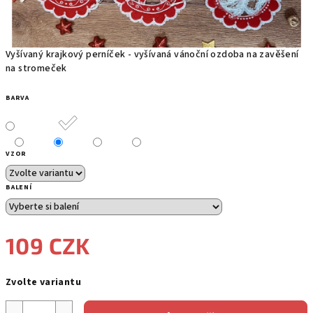
Vyšívaný krajkový perníček - vyšívaná vánoční ozdoba na zavěšení
na stromeček
BARVA
VZOR
BALENÍ
109 CZK
Měrná
Zvolte variantu
cena: