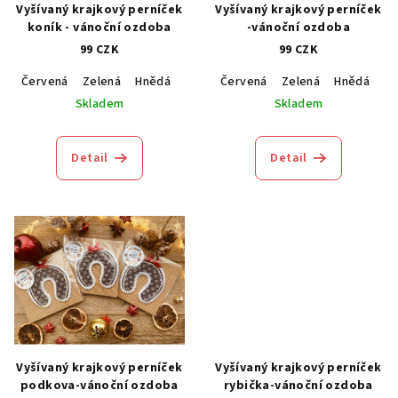
Vyšívaný krajkový perníček
Vyšívaný krajkový perníček
koník - vánoční ozdoba
-vánoční ozdoba
99 CZK
99 CZK
Červená
Zelená
Hnědá
Modrá
Červená
Zelená
Hnědá
M
Skladem
Skladem
Detail
Detail
Vyšívaný krajkový perníček
Vyšívaný krajkový perníček
podkova-vánoční ozdoba
rybička-vánoční ozdoba