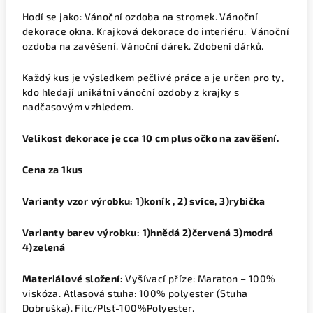
Hodí se jako: Vánoční ozdoba na stromek. Vánoční
dekorace okna. Krajková dekorace do interiéru. Vánoční
ozdoba na zavěšení. Vánoční dárek. Zdobení dárků.
Každý kus je výsledkem pečlivé práce a je určen pro ty,
kdo hledají unikátní vánoční ozdoby z krajky s
nadčasovým vzhledem.
Velikost dekorace je cca 10 cm plus očko na zavěšení.
Cena za 1kus
Varianty vzor výrobku: 1)koník , 2) svíce, 3)rybička
Varianty barev výrobku: 1)hnědá 2)červená 3)modrá
4)zelená
Materiálové složení:
Vyšívací příze: Maraton – 100%
viskóza. Atlasová stuha: 100% polyester (Stuha
Dobruška). Filc/Plsť-100%Polyester.