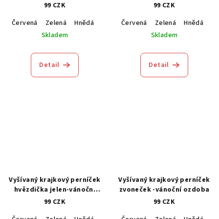
99 CZK
99 CZK
Červená
Zelená
Hnědá
Modrá
Červená
Zelená
Hnědá
M
Skladem
Skladem
Detail
Detail
Vyšívaný krajkový perníček
Vyšívaný krajkový perníček
hvězdička jelen-vánoční
zvoneček -vánoční ozdoba
ozdoba
99 CZK
99 CZK