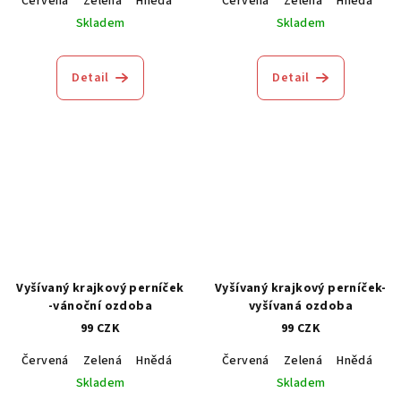
Červená
Zelená
Hnědá
Modrá
Červená
Zelená
Hnědá
M
Skladem
Skladem
Detail
Detail
Vyšívaný krajkový perníček
Vyšívaný krajkový perníček-
-vánoční ozdoba
vyšívaná ozdoba
99 CZK
99 CZK
Červená
Zelená
Hnědá
Modrá
Červená
Zelená
Hnědá
M
Skladem
Skladem