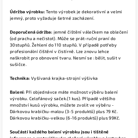
Údržba výrobku:
Tento výrobek je dekorativní a velmi
jemný, proto vyžaduje šetrné zacházení.
Doporučená údržba:
jemné čištění válečkem na oblečení
(od prachu a nečistot). Může se prát-ruční praní do
30stupňů. Žehlení do 110 stupňů. V případě potřeby
profesionální čištění v čistírně. Lze znovu lehce
naškrobit pro obnovení tvaru. Nesmí se : bělit, sušit v
sušičce.
Technika:
Vyšívaná krajka-strojní výšivka
Balení:
Při objednávce máte možnost výběru balení
výrobku.
Celofánový saček.(1 kus).
Případě většího
množství kusů výrobku, můžete zvolit ve výběru -
Dárkovou krabičku-malou (3-5 produktů) plus 79 Kč.
Dárkovou krabičku-velkou (6-16 produktů) plus 99Kč.
Součástí každého balení výrobku jsou i tištěné