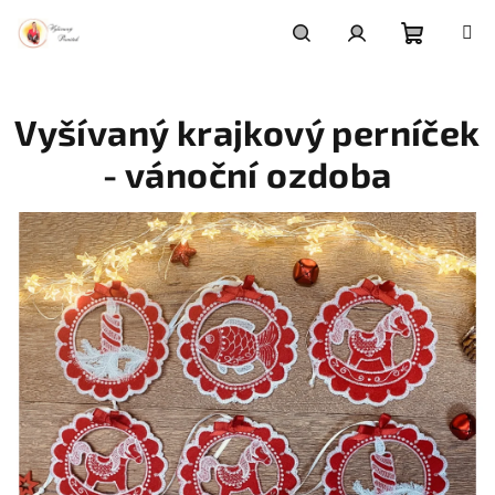
Přejít
na
obsah
Nákupní
Hledat
Přihlášení
Vyšívaný krajkový perníček
košík
- vánoční ozdoba