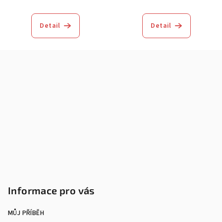
Detail
Detail
Z
á
p
a
t
í
Informace pro vás
MŮJ PŘÍBĚH