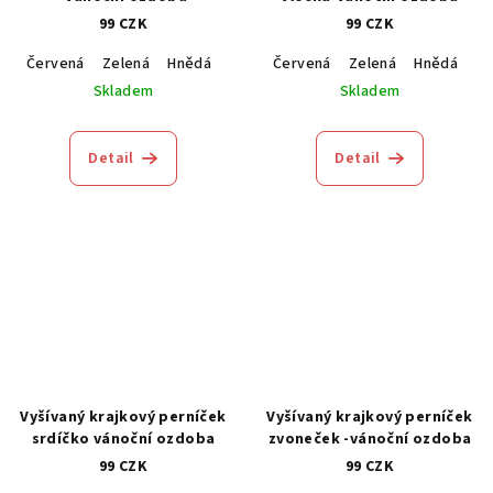
99 CZK
99 CZK
Červená
Zelená
Hnědá
Modrá
Červená
Zelená
Hnědá
M
Skladem
Skladem
Detail
Detail
Vyšívaný krajkový perníček
Vyšívaný krajkový perníček
srdíčko vánoční ozdoba
zvoneček -vánoční ozdoba
99 CZK
99 CZK