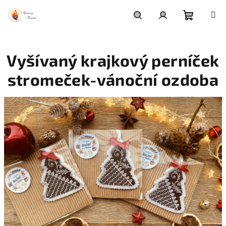
Přejít
na
obsah
Nákupní
Hledat
Přihlášení
Vyšívaný krajkový perníček
košík
stromeček-vánoční ozdoba