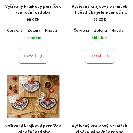
Vyšívaný krajkový perníček
Vyšívaný krajkový perníček
-vánoční ozdoba
hvězdička jelen-vánoční
ozdoba
99 CZK
99 CZK
Červená
Zelená
Hnědá
Modrá
Červená
Zelená
Hnědá
M
Skladem
Skladem
Detail
Detail
Vyšívaný krajkový perníček
Vyšívaný krajkový perníček
-vánoční ozdoba
vločka-vánoční ozdoba