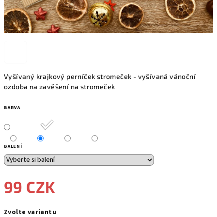
Vyšívaný krajkový perníček stromeček - vyšívaná vánoční
ozdoba na zavěšení na stromeček
BARVA
BALENÍ
99 CZK
Měrná
Zvolte variantu
cena: