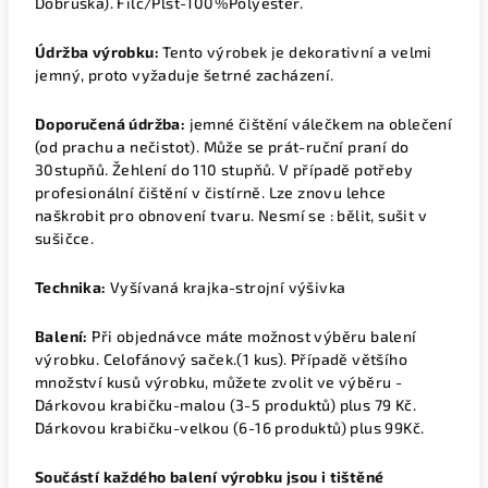
Dobruška). Filc/Plsť-100%Polyester.
Údržba výrobku:
Tento výrobek je dekorativní a velmi
jemný, proto vyžaduje šetrné zacházení.
Doporučená údržba:
jemné čištění válečkem na oblečení
(od prachu a nečistot). Může se prát-ruční praní do
30stupňů. Žehlení do 110 stupňů. V případě potřeby
profesionální čištění v čistírně. Lze znovu lehce
naškrobit pro obnovení tvaru. Nesmí se : bělit, sušit v
sušičce.
Technika:
Vyšívaná krajka-strojní výšivka
Balení:
Při objednávce máte možnost výběru balení
výrobku.
Celofánový saček.(1 kus).
Případě většího
množství kusů výrobku, můžete zvolit ve výběru -
Dárkovou krabičku-malou (3-5 produktů) plus 79 Kč.
Dárkovou krabičku-velkou (6-16 produktů) plus 99Kč.
Součástí každého balení výrobku jsou i tištěné