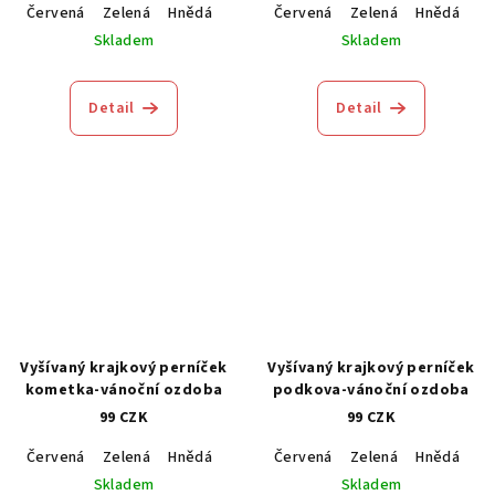
Červená
Zelená
Hnědá
Modrá
Červená
Zelená
Hnědá
M
Skladem
Skladem
Detail
Detail
Vyšívaný krajkový perníček
Vyšívaný krajkový perníček
kometka-vánoční ozdoba
podkova-vánoční ozdoba
99 CZK
99 CZK
Červená
Zelená
Hnědá
Modrá
Červená
Zelená
Hnědá
M
Skladem
Skladem