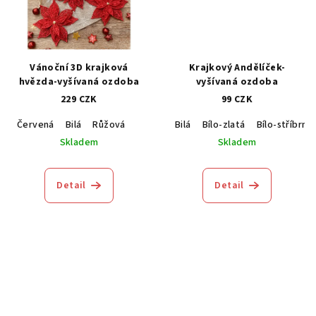
Vánoční 3D krajková
Krajkový Andělíček-
hvězda-vyšívaná ozdoba
vyšívaná ozdoba
229 CZK
99 CZK
Červená
Bilá
Růžová
Bilá
Bílo-zlatá
Bílo-stříbrná
Skladem
Skladem
Detail
Detail