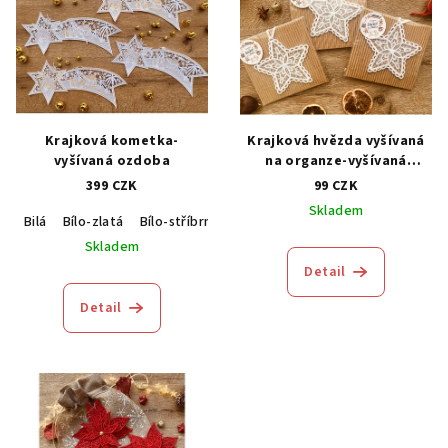
Krajková kometka-
Krajková hvězda vyšívaná
vyšívaná ozdoba
na organze-vyšívaná
ozdoba
399 CZK
99 CZK
Skladem
Bilá
Bílo-zlatá
Bílo-stříbrná
Skladem
Detail
Detail