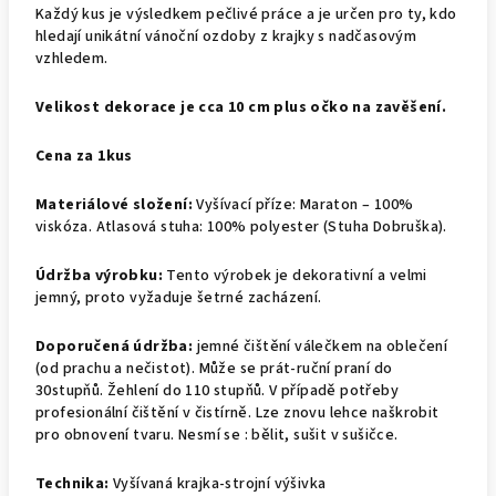
Každý kus je výsledkem pečlivé práce a je určen pro ty, kdo
hledají unikátní vánoční ozdoby z krajky s nadčasovým
vzhledem.
Velikost dekorace je cca 10 cm plus očko na zavěšení.
Cena za 1kus
Materiálové složení:
Vyšívací příze: Maraton – 100%
viskóza. Atlasová stuha: 100% polyester (Stuha Dobruška).
Údržba výrobku:
Tento výrobek je dekorativní a velmi
jemný, proto vyžaduje šetrné zacházení.
Doporučená údržba:
jemné čištění válečkem na oblečení
(od prachu a nečistot). Může se prát-ruční praní do
30stupňů. Žehlení do 110 stupňů. V případě potřeby
profesionální čištění v čistírně. Lze znovu lehce naškrobit
pro obnovení tvaru. Nesmí se : bělit, sušit v sušičce.
Technika:
Vyšívaná krajka-strojní výšivka