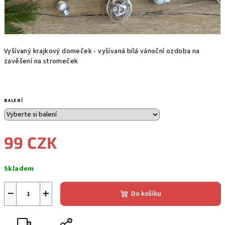
Vyšívaný krajkový domeček - vyšívaná bílá vánoční ozdoba na
zavěšení na stromeček
BALENÍ
99 CZK
Měrná
Skladem
cena:
−
+
Do košíku