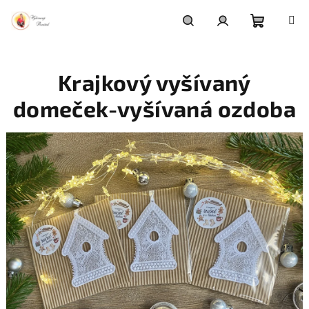
Přejít
na
obsah
Nákupní
Hledat
Přihlášení
Krajkový vyšívaný
košík
domeček-vyšívaná ozdoba