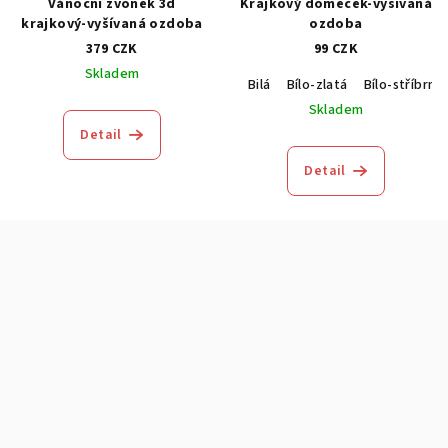
Vánoční zvonek 3d
Krajkový domeček-vyšívaná
krajkový-vyšívaná ozdoba
ozdoba
379 CZK
99 CZK
Skladem
Bilá
Bílo-zlatá
Bílo-stříbrná
Skladem
Detail
Detail
Z
á
p
a
t
í