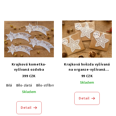
Krajková kometka-
Krajková hvězda vyšívaná
vyšívaná ozdoba
na organze-vyšívaná
ozdoba
399 CZK
99 CZK
Skladem
Bilá
Bílo-zlatá
Bílo-stříbrná
Skladem
Detail
Detail