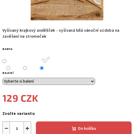
Vyšívaný krajkový andělíček - vyšívaná bílá vánoční ozdoba na
zavěšení na stromeček
BARVA
BALENÍ
129 CZK
Měrná
Zvolte variantu
cena:
−
+
Do košíku