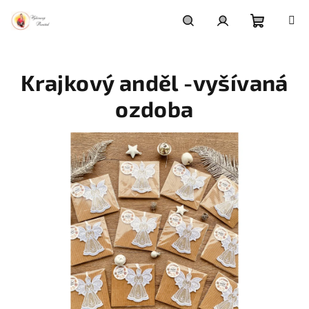
Přejít
na
obsah
Nákupní
Hledat
Přihlášení
Krajkový anděl -vyšívaná
košík
ozdoba