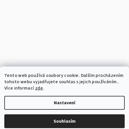
Tento web používá soubory cookie. Dalším procházením
tohoto webu vyjadřujete souhlas s jejich používáním..
Více informací
zde
.
Nastavení
Copyright 2026
Vyšívaný perníček
. Všechna práva vyhrazena.
Upravit nastavení cookies
Souhlasím
Vytvořil Shoptet