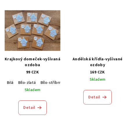
Krajkový domeček-vyšívaná
Andělská křídla-vyšívané
ozdoba
ozdoby
99 CZK
169 CZK
Skladem
Bilá
Bílo-zlatá
Bílo-stříbrná
Skladem
Detail
Detail