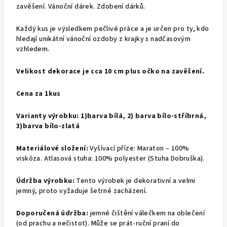
zavěšení. Vánoční dárek. Zdobení dárků.
Každý kus je výsledkem pečlivé práce a je určen pro ty, kdo
hledají unikátní vánoční ozdoby z krajky s nadčasovým
vzhledem.
Velikost dekorace je cca 10 cm plus očko na zavěšení.
Cena za 1kus
Varianty výrobku: 1)barva bílá, 2) barva bílo-stříbrná,
3)barva bílo-zlatá
Materiálové složení:
Vyšívací příze: Maraton – 100%
viskóza. Atlasová stuha: 100% polyester (Stuha Dobruška).
Údržba výrobku:
Tento výrobek je dekorativní a velmi
jemný, proto vyžaduje šetrné zacházení.
Doporučená údržba:
jemné čištění válečkem na oblečení
(od prachu a nečistot). Může se prát-ruční praní do