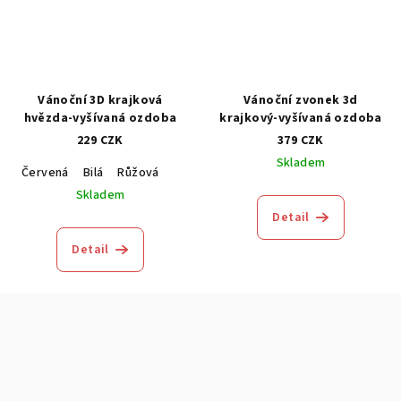
Vánoční 3D krajková
Vánoční zvonek 3d
hvězda-vyšívaná ozdoba
krajkový-vyšívaná ozdoba
229 CZK
379 CZK
Skladem
Červená
Bilá
Růžová
Skladem
Detail
Detail
Z
á
p
a