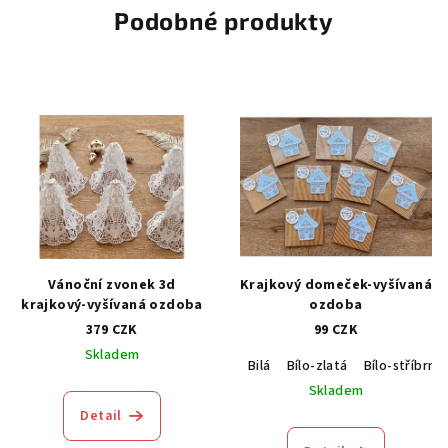
Podobné produkty
Vánoční zvonek 3d
Krajkový domeček-vyšívaná
krajkový-vyšívaná ozdoba
ozdoba
379 CZK
99 CZK
Skladem
Bilá
Bílo-zlatá
Bílo-stříbrná
Skladem
Detail