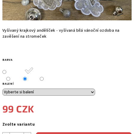
Vyšívaný krajkový andělíček - vyšívaná bílá vánoční ozdoba na
zavěšení na stromeček
BARVA
BALENÍ
99 CZK
Měrná
Zvolte variantu
cena: