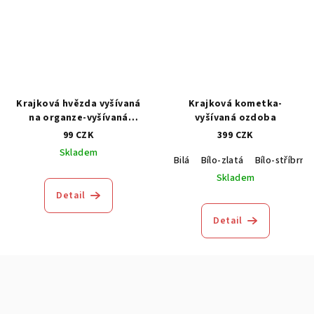
Krajková hvězda vyšívaná
Krajková kometka-
na organze-vyšívaná
vyšívaná ozdoba
ozdoba
99 CZK
399 CZK
Skladem
Bilá
Bílo-zlatá
Bílo-stříbrná
Skladem
Detail
Detail
Z
á
p