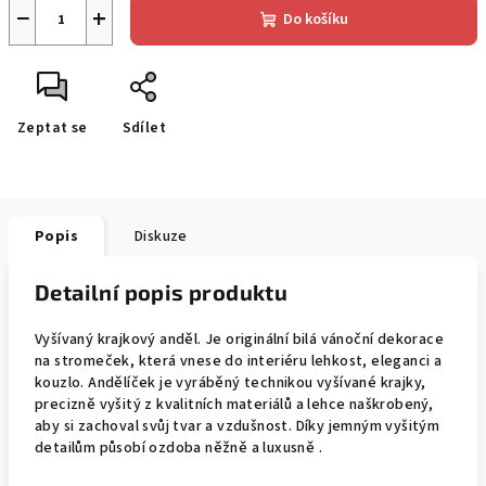
−
+
Do košíku
Zeptat se
Sdílet
Popis
Diskuze
Detailní popis produktu
Vyšívaný krajkový anděl. Je originální bilá vánoční dekorace
na stromeček, která vnese do interiéru lehkost, eleganci a
kouzlo. Andělíček je vyráběný technikou vyšívané krajky,
precizně vyšitý z kvalitních materiálů a lehce naškrobený,
aby si zachoval svůj tvar a vzdušnost. Díky jemným vyšitým
detailům působí ozdoba něžně a luxusně .