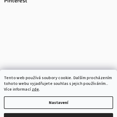
Pinterest
Tento web používá soubory cookie. Dalším procházením
tohoto webu vyjadřujete souhlas s jejich používáním..
Více informací
zde
.
Nastavení
Copyright 2026
Vyšívaný perníček
. Všechna práva vyhrazena.
Upravit nastavení cookies