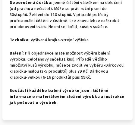
Doporučená údržba:
jemné čištění válečkem na oblečení
(od prachu a nečistot). Může se prát-ruční praní do
30stupňů. Žehlení do 110 stupňů. V případě potřeby
profesionální čištění v čistírně. Lze znovu lehce naškrobit
pro obnovení tvaru. Nesmí se : bělit, sušit v sušičce.
Technika:
Vyšívaná krajka-strojní výšivka
Balení:
Při objednávce máte možnost výběru balení
výrobku.
Celofánový saček.(1 kus).
Případě většího
množství kusů výrobku, můžete zvolit ve výběru -Dárkovou
krabičku-malou (3-5 produktů) plus 79 Kč. Dárkovou
krabičku-velkou (6-16 produktů) plus 99Kč.
Součástí každého balení výrobku jsou i tištěné
informace o materiálovém složení výrobku a instrukce
jak pečovat o výrobek.