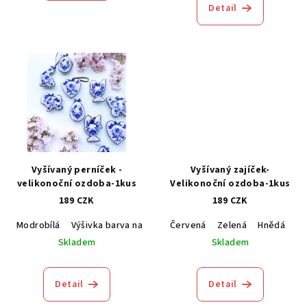
Detail
Vyšívaný perníček -
Vyšívaný zajíček-
velikonoční ozdoba-1kus
Velikonoční ozdoba-1kus
189 CZK
189 CZK
Modrobílá
Výšivka barva na vaše přání
Červená
Zelená
Hnědá
Ví
Skladem
Skladem
Detail
Detail