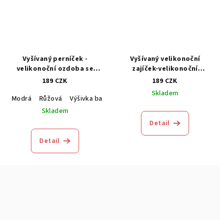
Vyšívaný perníček -
Vyšívaný velikonoční
velikonoční ozdoba se
zajíček-velikonoční
jménem na přání -1kus
dekorace-1kus
189 CZK
189 CZK
Skladem
Modrá
Růžová
Výšivka barva na vaše přání
Zelinkavá
Oranž
Skladem
Detail
Detail
Z
á
p
a