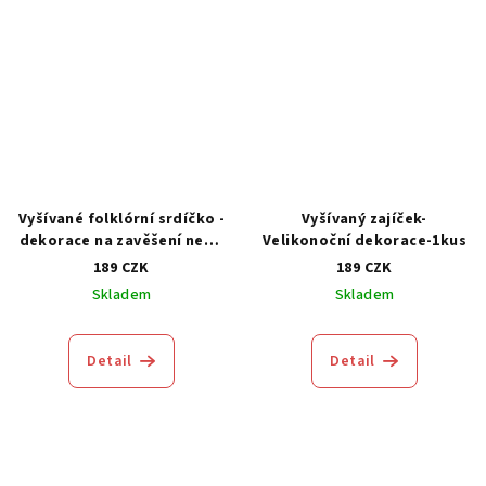
Vyšívané folklórní srdíčko -
Vyšívaný zajíček-
dekorace na zavěšení nebo
Velikonoční dekorace-1kus
zápich-1kus
189 CZK
189 CZK
Skladem
Skladem
Detail
Detail