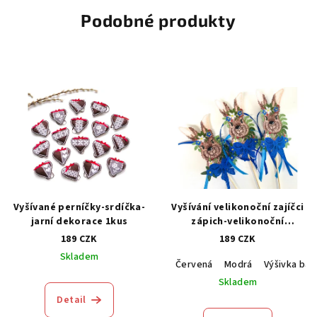
Podobné produkty
Vyšívané perníčky-srdíčka-
Vyšívání velikonoční zajíčci
jarní dekorace 1kus
zápich-velikonoční
dekorace -1kus
189 CZK
189 CZK
Skladem
Červená
Modrá
Výšivka bar
Skladem
Detail