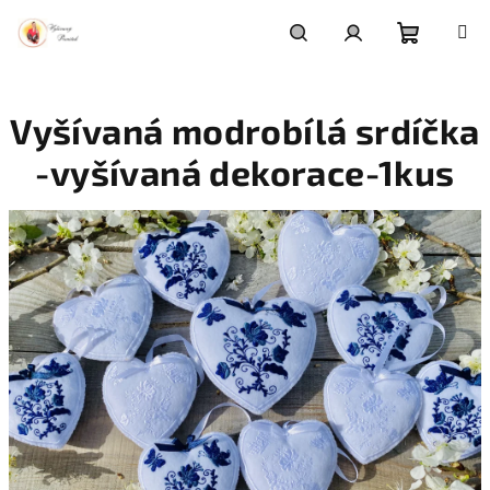
Přejít
na
obsah
Nákupní
Hledat
Přihlášení
Vyšívaná modrobílá srdíčka
košík
-vyšívaná dekorace-1kus