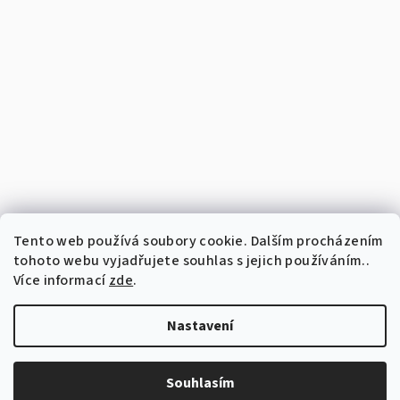
Tento web používá soubory cookie. Dalším procházením
tohoto webu vyjadřujete souhlas s jejich používáním..
Více informací
zde
.
Nastavení
Copyright 2026
Vyšívaný perníček
. Všechna práva vyhrazena.
Upravit nastavení cookies
Souhlasím