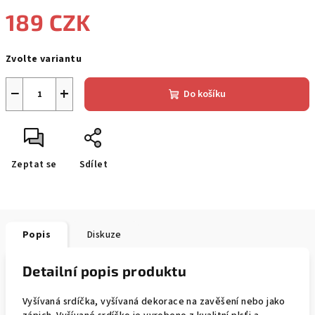
189 CZK
Měrná
Zvolte variantu
cena:
−
+
Do košíku
Zeptat se
Sdílet
Popis
Diskuze
Detailní popis produktu
Vyšívaná srdíčka, vyšívaná dekorace na zavěšení nebo jako