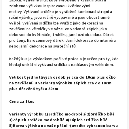
zápich. Vyšívané srdíčko je vyrobeno z kvalitní plsťi a
zdobeno výšivkou inspirovanou květinovými
motivy. Vyšívané srdíčko je vyráběné kombinací strojní a
ruční výšivky, jsou ručně vycpavané a jsou oboustranně
vyšité. Vyšívaná srdíčka lze využít: jako dekoraci na
zavěšení na větvičky ve váze. Ve variantě zápich jako
dekoraci do květináče, truhlíku, jarní ozdoba okna. Dárek
pro ženy. Narozeninový dárek. Jarní dekorace do interiéru
nebo jarní dekorace na sváteční stůl.
Každý kus je výsledkem pečlivé práce a je určen pro ty, kdo
hledají unikátní vyšívaná srdíčka s nadčasovým vzhledem.
Velikost jednotlivých ozdob je cca do 10cm plus očko
na zavěšení. U varianty výrobku zápich cca do 10cm
plus dřevěná tyčka 50cm
Cena za 1kus
Varianty výrobku 1)Srdíčko modrobílé 2)Srdíčko bílé
3)Zápich srdíčko modrobílé 4)Zápich srdíčko bílé
5)Barva výšivka na vaše přání -(uveďte vybranou barvu