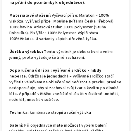
na přání do poznámky k objednávce).
Materiálové složení:
Vyšívací příze: Maraton – 100%
viskóza. Vyšívací příze : Mouline (Níťárna Česká Třebová)
100%bavlna. Atlasová stuha: 100% polyester (Stuha
Dobruška). Plsť/filc : 100%Polyester. Výplň :Vata
100%Viskóza. U varianty zápich-dřevěná tyčka.
Údržba výrobku:
Tento výrobek je dekorativní a velmi
jemný, proto vyžaduje šetrné zacházení.
Doporučená údržba : v
yšívané srdíčko - nikdy
neperte.
Údržba je jednoduchá –
vyšívané srdíčko stačí
vyčistit válečkem na oblečení od nečístot a prachu, praní se
nedoporučuje, aby si zachoval svůj tvar a kvalitu po dlouhá
léta. V případě většího znečištění -čistit v čistírně -nebělit,
nežehlit, nesušit v sušičce.
Technika:
kombinace strojní a ruční výšivka
Balení:
Při objednávce máte možnost výběru balení