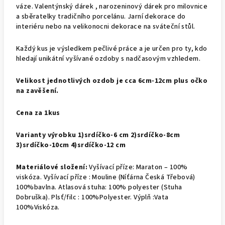
váze. Valentýnský dárek , narozeninový dárek pro milovnice
a sběratelky tradičního porcelánu. Jarní dekorace do
interiéru nebo na velikonocni dekorace na sváteční stůl.
Každý kus je výsledkem pečlivé práce a je určen pro ty, kdo
hledají unikátní vyšívané ozdoby s nadčasovým vzhledem.
Velikost jednotlivých ozdob je cca 6cm-12cm plus očko
na zavěšení.
Cena za 1kus
Varianty výrobku 1)srdíčko-6 cm 2)srdíčko-8cm
3)srdíčko-10cm 4)srdíčko-12 cm
Materiálové složení:
Vyšívací příze: Maraton – 100%
viskóza. Vyšívací příze : Mouline (Níťárna Česká Třebová)
100%bavlna. Atlasová stuha: 100% polyester (Stuha
Dobruška). Plsť/filc : 100%Polyester. Výplň :Vata
100%Viskóza.